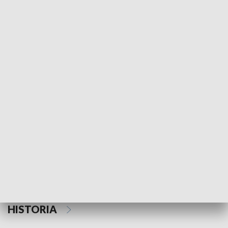
Morski Kompas
Z wiatrem w o
NAUKA I EDUKACJA
Z indeksem w ręku
Droga po suk
HISTORIA