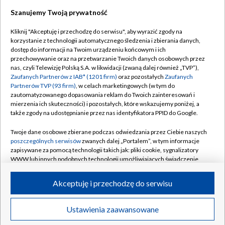
Szanujemy Twoją prywatność
Dołącz do nas:
Kliknij "Akceptuję i przechodzę do serwisu", aby wyrazić zgody na
korzystanie z technologii automatycznego śledzenia i zbierania danych,
TVP
dostęp do informacji na Twoim urządzeniu końcowym i ich
Abonament TVP
przechowywanie oraz na przetwarzanie Twoich danych osobowych przez
Regulamin TVP
nas, czyli Telewizję Polską S.A. w likwidacji (zwaną dalej również „TVP”),
Emisja w TVP
Polityka prywatności
Zaufanych Partnerów z IAB* (1201 firm)
oraz pozostałych
Zaufanych
Partnerów TVP (93 firm)
, w celach marketingowych (w tym do
Centrum informacji TVP
Moje zgody
zautomatyzowanego dopasowania reklam do Twoich zainteresowań i
mierzenia ich skuteczności) i pozostałych, które wskazujemy poniżej, a
Naziemna Telewizja Cyfrowa
Pomoc
także zgody na udostępnianie przez nas identyfikatora PPID do Google.
Sklep TVP
Biuro reklamy
Twoje dane osobowe zbierane podczas odwiedzania przez Ciebie naszych
Rada Programowa
Kontakt
poszczególnych serwisów
zwanych dalej „Portalem”, w tym informacje
zapisywane za pomocą technologii takich jak: pliki cookie, sygnalizatory
System NOS
WWW lub innych podobnych technologii umożliwiających świadczenie
dopasowanych i bezpiecznych usług, personalizację treści oraz reklam,
Informacje o nadawcy
Kanały
udostępnianie funkcji mediów społecznościowych oraz analizowanie
Akceptuję i przechodzę do serwisu
ruchu w Internecie.
Program dla prasy
©2026 Telewizja Polska S.A. w likwidacji
Biuro Reklamy
Twoje dane osobowe zbierane podczas odwiedzania przez Ciebie
Ustawienia zaawansowane
poszczególnych serwisów
na Portalu, takie jak adresy IP, identyfikatory
Ogłoszenie przetargowe
Twoich urządzeń końcowych i identyfikatory plików cookie, informacje o