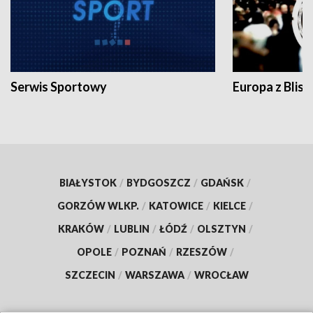
Serwis Sportowy
Europa z Blisk
BIAŁYSTOK
/
BYDGOSZCZ
/
GDAŃSK
/
GORZÓW WLKP.
/
KATOWICE
/
KIELCE
/
KRAKÓW
/
LUBLIN
/
ŁÓDŹ
/
OLSZTYN
/
OPOLE
/
POZNAŃ
/
RZESZÓW
/
SZCZECIN
/
WARSZAWA
/
WROCŁAW