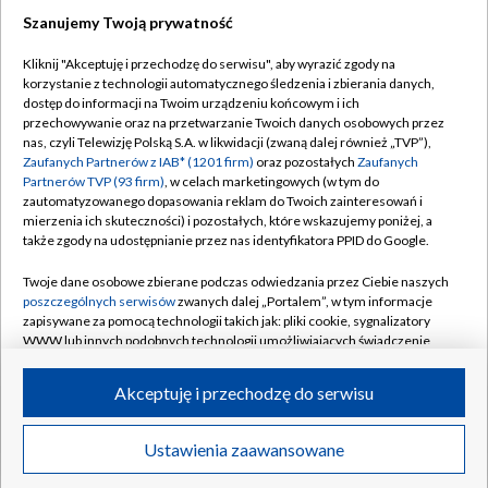
Szanujemy Twoją prywatność
Dołącz do nas:
Kliknij "Akceptuję i przechodzę do serwisu", aby wyrazić zgody na
korzystanie z technologii automatycznego śledzenia i zbierania danych,
TVP
dostęp do informacji na Twoim urządzeniu końcowym i ich
Abonament TVP
przechowywanie oraz na przetwarzanie Twoich danych osobowych przez
Regulamin TVP
nas, czyli Telewizję Polską S.A. w likwidacji (zwaną dalej również „TVP”),
Emisja w TVP
Polityka prywatności
Zaufanych Partnerów z IAB* (1201 firm)
oraz pozostałych
Zaufanych
Partnerów TVP (93 firm)
, w celach marketingowych (w tym do
Centrum informacji TVP
Moje zgody
zautomatyzowanego dopasowania reklam do Twoich zainteresowań i
mierzenia ich skuteczności) i pozostałych, które wskazujemy poniżej, a
Naziemna Telewizja Cyfrowa
Pomoc
także zgody na udostępnianie przez nas identyfikatora PPID do Google.
Sklep TVP
Biuro reklamy
Twoje dane osobowe zbierane podczas odwiedzania przez Ciebie naszych
Rada Programowa
Kontakt
poszczególnych serwisów
zwanych dalej „Portalem”, w tym informacje
zapisywane za pomocą technologii takich jak: pliki cookie, sygnalizatory
System NOS
WWW lub innych podobnych technologii umożliwiających świadczenie
dopasowanych i bezpiecznych usług, personalizację treści oraz reklam,
Informacje o nadawcy
Kanały
udostępnianie funkcji mediów społecznościowych oraz analizowanie
Akceptuję i przechodzę do serwisu
ruchu w Internecie.
Program dla prasy
©2026 Telewizja Polska S.A. w likwidacji
Biuro Reklamy
Twoje dane osobowe zbierane podczas odwiedzania przez Ciebie
Ustawienia zaawansowane
poszczególnych serwisów
na Portalu, takie jak adresy IP, identyfikatory
Ogłoszenie przetargowe
Twoich urządzeń końcowych i identyfikatory plików cookie, informacje o