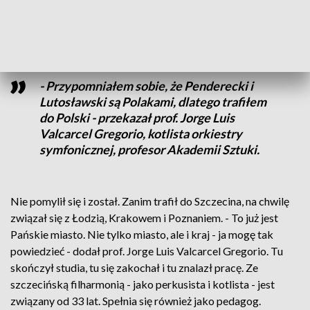
dla niego zabrakło miejsca. Zalecono więc wyjazd do innego
kraju. P
- Przypomniałem sobie, że Penderecki i
Lutosławski są Polakami, dlatego trafiłem
do Polski - przekazał prof. Jorge Luis
Valcarcel Gregorio, kotlista orkiestry
symfonicznej, profesor Akademii Sztuki.
Nie pomylił się i został. Zanim trafił do Szczecina, na chwilę
związał się z Łodzią, Krakowem i Poznaniem. - To już jest
Pańskie miasto. Nie tylko miasto, ale i kraj - ja mogę tak
powiedzieć - dodał prof. Jorge Luis Valcarcel Gregorio. Tu
skończył studia, tu się zakochał i tu znalazł pracę. Ze
szczecińską filharmonią - jako perkusista i kotlista - jest
związany od 33 lat. Spełnia się również jako pedagog.