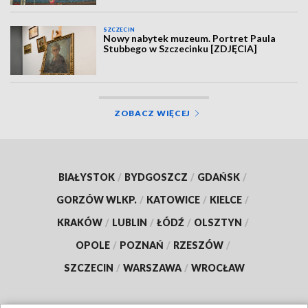
SZCZECIN
Nowy nabytek muzeum. Portret Paula
Stubbego w Szczecinku [ZDJĘCIA]
ZOBACZ WIĘCEJ
BIAŁYSTOK
/
BYDGOSZCZ
/
GDAŃSK
/
GORZÓW WLKP.
/
KATOWICE
/
KIELCE
/
KRAKÓW
/
LUBLIN
/
ŁÓDŹ
/
OLSZTYN
/
OPOLE
/
POZNAŃ
/
RZESZÓW
/
SZCZECIN
/
WARSZAWA
/
WROCŁAW