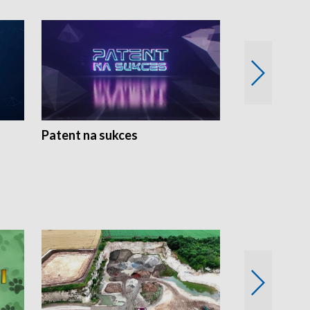
Patent na sukces
Rolnictwo w 