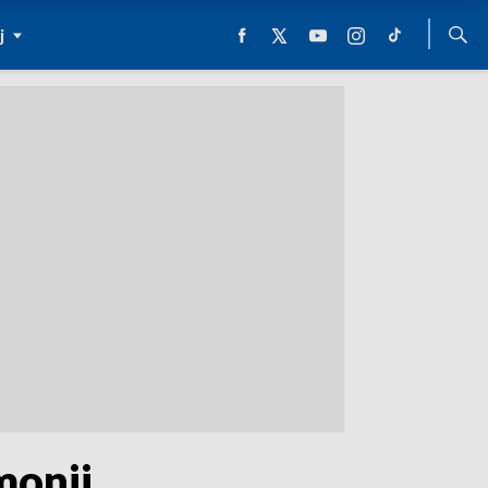
j
monii