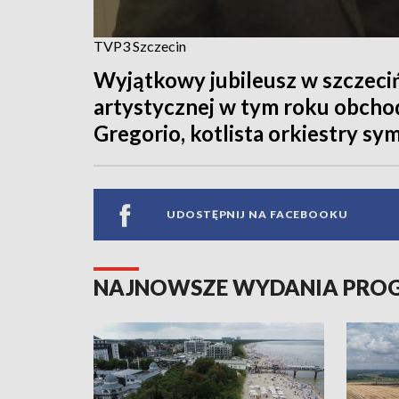
TVP3 Szczecin
Wyjątkowy jubileusz w szczecińs
artystycznej w tym roku obchod
Gregorio, kotlista orkiestry sy
UDOSTĘPNIJ NA FACEBOOKU
NAJNOWSZE WYDANIA PR