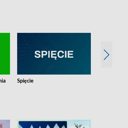
nia
Spięcie
Niedziałkow