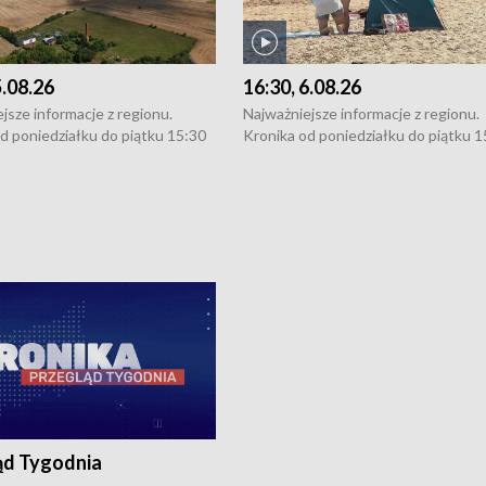
5.08.26
16:30, 6.08.26
jsze informacje z regionu.
Najważniejsze informacje z regionu.
d poniedziałku do piątku 15:30
Kronika od poniedziałku do piątku 1
16:30 (+ rozmowa), 18:30, 21:30.
(flesz), 16:30 (+ rozmowa), 18:30, 21
y i święta 15:30 i 16:30
W weekendy i święta 15:30 i 16:30
8:30 i 21:30. Dziennikarze czekają
(flesz), 18:30 i 21:30. Dziennikarze c
a zgłoszenia: Szczecin - tel. 91-
na Państwa zgłoszenia: Szczecin - te
0, Koszalin - tel. 94-34-50-054,
4 8-10-400, Koszalin - tel. 94-34-50
ronika@tvp.pl.
e-mail: kronika@tvp.pl.
ąd Tygodnia