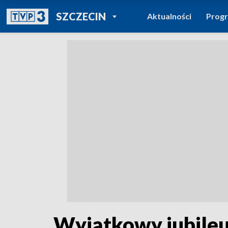
POWRÓT DO
SZCZECIN
Aktualności
Prog
TVP REGIONY
Wyjątkowy jubileus