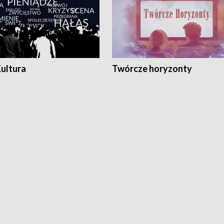
Kultura
Twórcze horyzonty