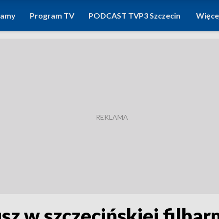
ramy
Program TV
PODCAST TVP3 Szczecin
Więce
z w szczecińskiej filhar