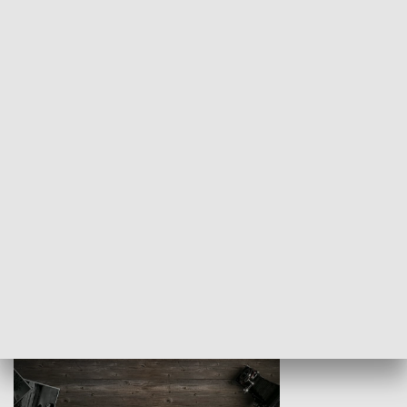
Z indeksem w ręku
Droga po suk
HISTORIA