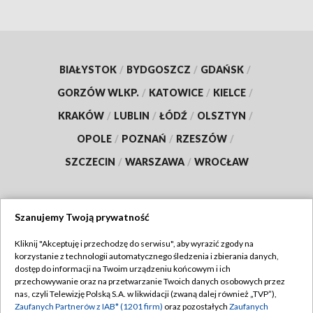
BIAŁYSTOK
/
BYDGOSZCZ
/
GDAŃSK
/
GORZÓW WLKP.
/
KATOWICE
/
KIELCE
/
KRAKÓW
/
LUBLIN
/
ŁÓDŹ
/
OLSZTYN
/
OPOLE
/
POZNAŃ
/
RZESZÓW
/
SZCZECIN
/
WARSZAWA
/
WROCŁAW
Szanujemy Twoją prywatność
Dołącz do nas:
Kliknij "Akceptuję i przechodzę do serwisu", aby wyrazić zgody na
korzystanie z technologii automatycznego śledzenia i zbierania danych,
TVP
dostęp do informacji na Twoim urządzeniu końcowym i ich
Abonament TVP
przechowywanie oraz na przetwarzanie Twoich danych osobowych przez
Regulamin TVP
nas, czyli Telewizję Polską S.A. w likwidacji (zwaną dalej również „TVP”),
Emisja w TVP
Polityka prywatności
Zaufanych Partnerów z IAB* (1201 firm)
oraz pozostałych
Zaufanych