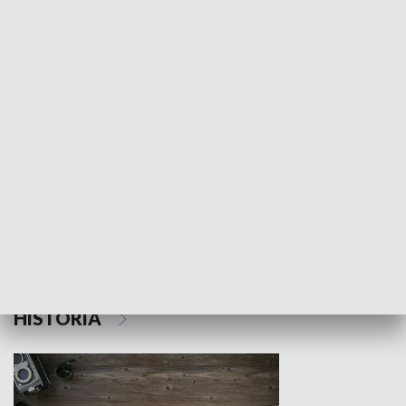
NAUKA I EDUKACJA
Z indeksem w ręku
Droga po suk
HISTORIA