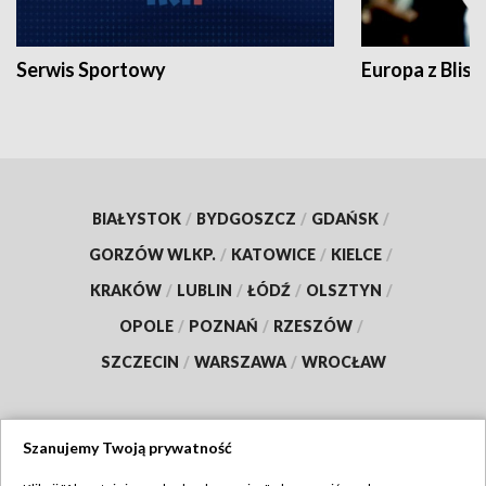
Serwis Sportowy
Europa z Blisk
BIAŁYSTOK
/
BYDGOSZCZ
/
GDAŃSK
/
GORZÓW WLKP.
/
KATOWICE
/
KIELCE
/
KRAKÓW
/
LUBLIN
/
ŁÓDŹ
/
OLSZTYN
/
OPOLE
/
POZNAŃ
/
RZESZÓW
/
SZCZECIN
/
WARSZAWA
/
WROCŁAW
Szanujemy Twoją prywatność
Dołącz do nas: