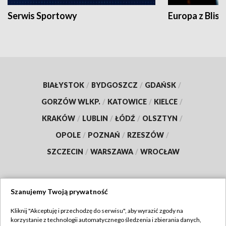
Serwis Sportowy
Europa z Blisk
BIAŁYSTOK
/
BYDGOSZCZ
/
GDAŃSK
/
GORZÓW WLKP.
/
KATOWICE
/
KIELCE
/
KRAKÓW
/
LUBLIN
/
ŁÓDŹ
/
OLSZTYN
/
OPOLE
/
POZNAŃ
/
RZESZÓW
/
SZCZECIN
/
WARSZAWA
/
WROCŁAW
Szanujemy Twoją prywatność
Dołącz do nas:
Kliknij "Akceptuję i przechodzę do serwisu", aby wyrazić zgody na
korzystanie z technologii automatycznego śledzenia i zbierania danych,
TVP