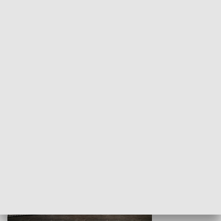
Z indeksem w ręku
Droga po suk
HISTORIA