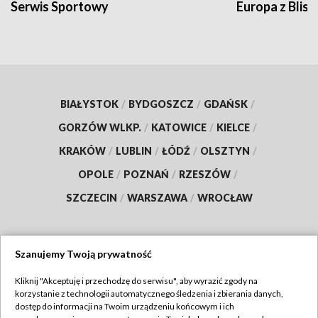
Serwis Sportowy
Europa z Blisk
BIAŁYSTOK
/
BYDGOSZCZ
/
GDAŃSK
/
GORZÓW WLKP.
/
KATOWICE
/
KIELCE
/
KRAKÓW
/
LUBLIN
/
ŁÓDŹ
/
OLSZTYN
/
OPOLE
/
POZNAŃ
/
RZESZÓW
/
SZCZECIN
/
WARSZAWA
/
WROCŁAW
Szanujemy Twoją prywatność
Dołącz do nas:
Kliknij "Akceptuję i przechodzę do serwisu", aby wyrazić zgody na
korzystanie z technologii automatycznego śledzenia i zbierania danych,
TVP
dostęp do informacji na Twoim urządzeniu końcowym i ich