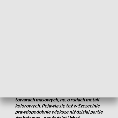
huty obniżają produkcję, więc import tego surowca drogą
morską jest teraz zdecydowanie mniejszy niż w latach
wcześniejszych - wynika z informacji portów.
Na przestrzeni ostatnich lat porty w Szczecinie i Świnoujściu
z masowych stały się portami uniwersalnymi z przewagą
ładunków drobnicowych nad masowymi.
- Pogłębienie do 12,5 metra pozwoli
radykalnie zmienić profil portu Szczecin.
Na pewno wróci część ładunków
masowych. Myślę o zbożach, które będę
prawdopodobnie jednym z głównych
beneficjentów zmiany, ale też o innych
towarach masowych, np. o rudach metali
kolorowych. Pojawią się też w Szczecinie
prawdopodobnie większe niż dzisiaj partie
drobnicowe - powiedział Urbaś.