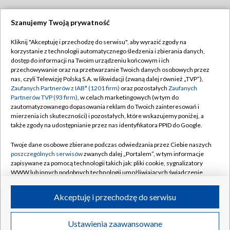
Szanujemy Twoją prywatność
Dołącz do nas:
Kliknij "Akceptuję i przechodzę do serwisu", aby wyrazić zgody na
korzystanie z technologii automatycznego śledzenia i zbierania danych,
TVP
dostęp do informacji na Twoim urządzeniu końcowym i ich
Abonament TVP
przechowywanie oraz na przetwarzanie Twoich danych osobowych przez
Regulamin TVP
nas, czyli Telewizję Polską S.A. w likwidacji (zwaną dalej również „TVP”),
Emisja w TVP
Polityka prywatności
Zaufanych Partnerów z IAB* (1201 firm)
oraz pozostałych
Zaufanych
Partnerów TVP (93 firm)
, w celach marketingowych (w tym do
Centrum informacji TVP
Moje zgody
zautomatyzowanego dopasowania reklam do Twoich zainteresowań i
mierzenia ich skuteczności) i pozostałych, które wskazujemy poniżej, a
Naziemna Telewizja Cyfrowa
Pomoc
także zgody na udostępnianie przez nas identyfikatora PPID do Google.
Sklep TVP
Biuro reklamy
Twoje dane osobowe zbierane podczas odwiedzania przez Ciebie naszych
Rada Programowa
Kontakt
poszczególnych serwisów
zwanych dalej „Portalem”, w tym informacje
zapisywane za pomocą technologii takich jak: pliki cookie, sygnalizatory
System NOS
WWW lub innych podobnych technologii umożliwiających świadczenie
dopasowanych i bezpiecznych usług, personalizację treści oraz reklam,
Informacje o nadawcy
Kanały
udostępnianie funkcji mediów społecznościowych oraz analizowanie
Akceptuję i przechodzę do serwisu
ruchu w Internecie.
Program dla prasy
©2026 Telewizja Polska S.A. w likwidacji
Biuro Reklamy
Twoje dane osobowe zbierane podczas odwiedzania przez Ciebie
Ustawienia zaawansowane
poszczególnych serwisów
na Portalu, takie jak adresy IP, identyfikatory