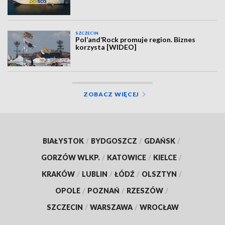
SZCZECIN
Pol’and’Rock promuje region. Biznes
korzysta [WIDEO]
ZOBACZ WIĘCEJ
BIAŁYSTOK
/
BYDGOSZCZ
/
GDAŃSK
/
GORZÓW WLKP.
/
KATOWICE
/
KIELCE
/
KRAKÓW
/
LUBLIN
/
ŁÓDŹ
/
OLSZTYN
/
OPOLE
/
POZNAŃ
/
RZESZÓW
/
SZCZECIN
/
WARSZAWA
/
WROCŁAW