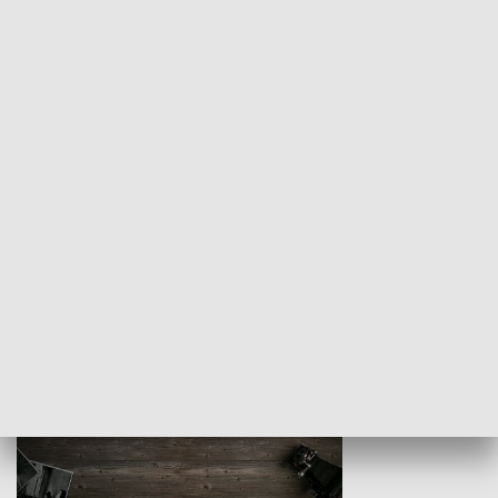
Z indeksem w ręku
Droga po suk
HISTORIA