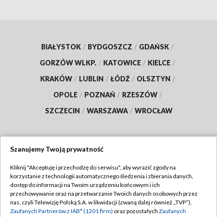
BIAŁYSTOK
/
BYDGOSZCZ
/
GDAŃSK
/
GORZÓW WLKP.
/
KATOWICE
/
KIELCE
/
KRAKÓW
/
LUBLIN
/
ŁÓDŹ
/
OLSZTYN
/
OPOLE
/
POZNAŃ
/
RZESZÓW
/
SZCZECIN
/
WARSZAWA
/
WROCŁAW
Szanujemy Twoją prywatność
Dołącz do nas:
Kliknij "Akceptuję i przechodzę do serwisu", aby wyrazić zgody na
korzystanie z technologii automatycznego śledzenia i zbierania danych,
TVP
dostęp do informacji na Twoim urządzeniu końcowym i ich
Abonament TVP
przechowywanie oraz na przetwarzanie Twoich danych osobowych przez
Regulamin TVP
nas, czyli Telewizję Polską S.A. w likwidacji (zwaną dalej również „TVP”),
Emisja w TVP
Polityka prywatności
Zaufanych Partnerów z IAB* (1201 firm)
oraz pozostałych
Zaufanych