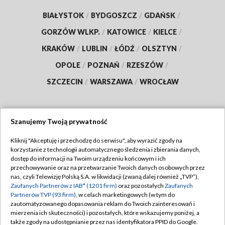
BIAŁYSTOK
/
BYDGOSZCZ
/
GDAŃSK
/
GORZÓW WLKP.
/
KATOWICE
/
KIELCE
/
KRAKÓW
/
LUBLIN
/
ŁÓDŹ
/
OLSZTYN
/
OPOLE
/
POZNAŃ
/
RZESZÓW
/
SZCZECIN
/
WARSZAWA
/
WROCŁAW
Szanujemy Twoją prywatność
Dołącz do nas:
Kliknij "Akceptuję i przechodzę do serwisu", aby wyrazić zgody na
korzystanie z technologii automatycznego śledzenia i zbierania danych,
TVP
dostęp do informacji na Twoim urządzeniu końcowym i ich
Abonament TVP
przechowywanie oraz na przetwarzanie Twoich danych osobowych przez
Regulamin TVP
nas, czyli Telewizję Polską S.A. w likwidacji (zwaną dalej również „TVP”),
Emisja w TVP
Polityka prywatności
Zaufanych Partnerów z IAB* (1201 firm)
oraz pozostałych
Zaufanych
Partnerów TVP (93 firm)
, w celach marketingowych (w tym do
Centrum informacji TVP
Moje zgody
zautomatyzowanego dopasowania reklam do Twoich zainteresowań i
mierzenia ich skuteczności) i pozostałych, które wskazujemy poniżej, a
Naziemna Telewizja Cyfrowa
Pomoc
także zgody na udostępnianie przez nas identyfikatora PPID do Google.