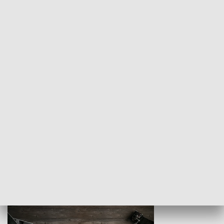
Z indeksem w ręku
Droga po suk
HISTORIA