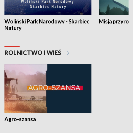
Woliński Park Narodowy - Skarbiec
Misja przyrod
Natury
ROLNICTWO I WIEŚ
Agro-szansa