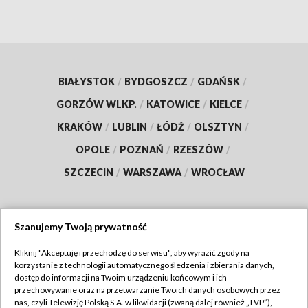
BIAŁYSTOK
/
BYDGOSZCZ
/
GDAŃSK
/
GORZÓW WLKP.
/
KATOWICE
/
KIELCE
/
KRAKÓW
/
LUBLIN
/
ŁÓDŹ
/
OLSZTYN
/
OPOLE
/
POZNAŃ
/
RZESZÓW
/
SZCZECIN
/
WARSZAWA
/
WROCŁAW
Szanujemy Twoją prywatność
Dołącz do nas:
Kliknij "Akceptuję i przechodzę do serwisu", aby wyrazić zgody na
korzystanie z technologii automatycznego śledzenia i zbierania danych,
TVP
dostęp do informacji na Twoim urządzeniu końcowym i ich
Abonament TVP
przechowywanie oraz na przetwarzanie Twoich danych osobowych przez
Regulamin TVP
nas, czyli Telewizję Polską S.A. w likwidacji (zwaną dalej również „TVP”),