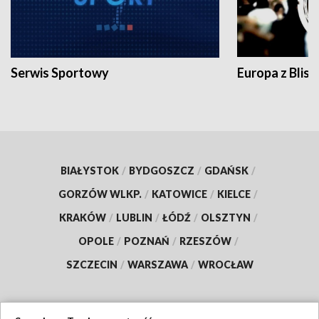
Serwis Sportowy
Europa z Blisk
BIAŁYSTOK
/
BYDGOSZCZ
/
GDAŃSK
/
GORZÓW WLKP.
/
KATOWICE
/
KIELCE
/
KRAKÓW
/
LUBLIN
/
ŁÓDŹ
/
OLSZTYN
/
OPOLE
/
POZNAŃ
/
RZESZÓW
/
SZCZECIN
/
WARSZAWA
/
WROCŁAW