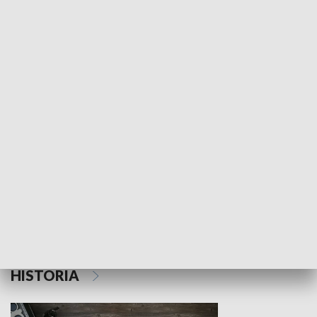
NAUKA I EDUKACJA
Z indeksem w ręku
Droga po suk
HISTORIA