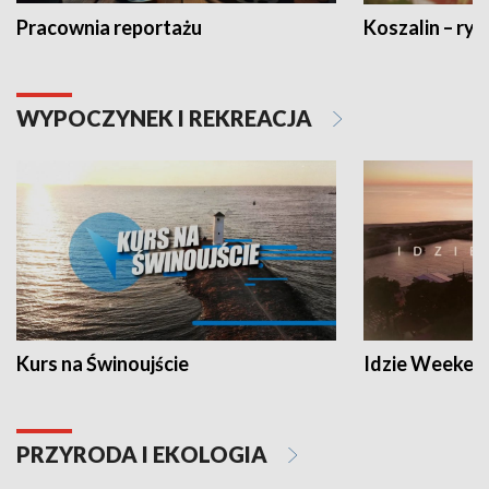
Pracownia reportażu
Koszalin – ryt
WYPOCZYNEK I REKREACJA
Kurs na Świnoujście
Idzie Weeken
PRZYRODA I EKOLOGIA