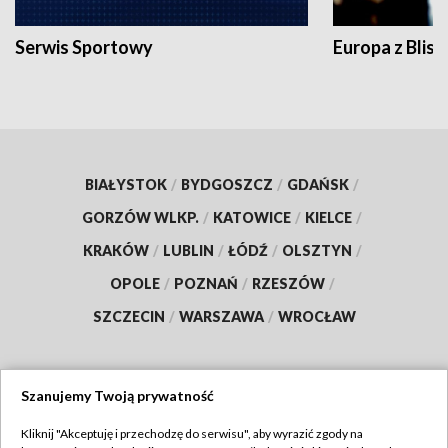
Serwis Sportowy
Europa z Blisk
BIAŁYSTOK
/
BYDGOSZCZ
/
GDAŃSK
/
GORZÓW WLKP.
/
KATOWICE
/
KIELCE
/
KRAKÓW
/
LUBLIN
/
ŁÓDŹ
/
OLSZTYN
/
OPOLE
/
POZNAŃ
/
RZESZÓW
/
SZCZECIN
/
WARSZAWA
/
WROCŁAW
Szanujemy Twoją prywatność
Dołącz do nas:
Kliknij "Akceptuję i przechodzę do serwisu", aby wyrazić zgody na