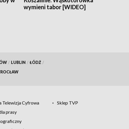
soby w
Koszalinie. Wąskotorówka
wymieni tabor [WIDEO]
KÓW
/
LUBLIN
/
ŁÓDŹ
/
ROCŁAW
 Telewizja Cyfrowa
Sklep TVP
la prasy
tograficzny