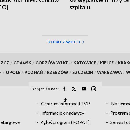
ustki dla mieszkańców
się wypadkiem. Trzy o
EO]
szpitalu
ZOBACZ WIĘCEJ
SZCZ
/
GDAŃSK
/
GORZÓW WLKP.
/
KATOWICE
/
KIELCE
/
KRA
N
/
OPOLE
/
POZNAŃ
/
RZESZÓW
/
SZCZECIN
/
WARSZAWA
/
W
Dołącz do nas:
Centrum informacji TVP
Naziemna
Informacje o nadawcy
Program d
zetargowe
Zgłoś program (ROPAT)
Serwis fo