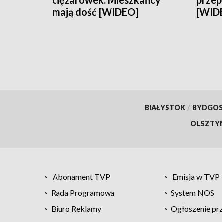
ciężarówek. Mieszkańcy
przep
mają dość [WIDEO]
[WID
BIAŁYSTOK
/
BYDGO
OLSZTY
Abonament TVP
Emisja w TVP
Rada Programowa
System NOS
Biuro Reklamy
Ogłoszenie pr