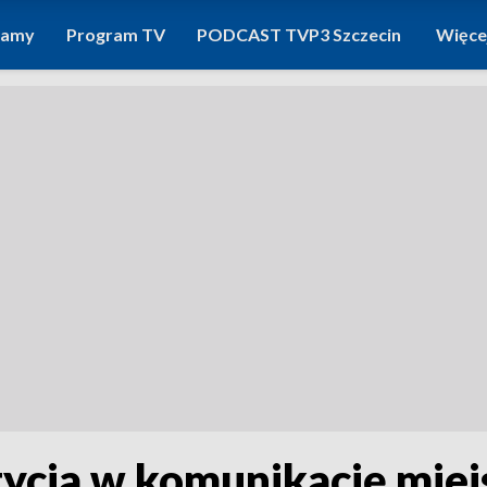
ramy
Program TV
PODCAST TVP3 Szczecin
Więce
ycja w komunikację miej