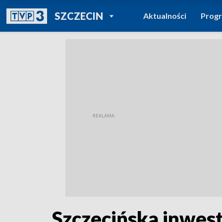
POWRÓT DO
SZCZECIN
Aktualności
Prog
TVP REGIONY
Szczecińska inwest