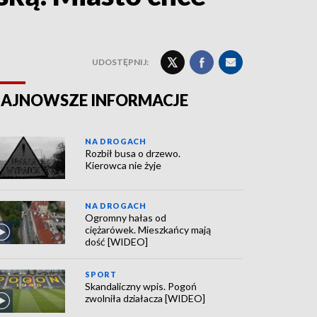
UDOSTĘPNIJ:
AJNOWSZE INFORMACJE
NA DROGACH
Rozbił busa o drzewo.
Kierowca nie żyje
NA DROGACH
Ogromny hałas od
ciężarówek. Mieszkańcy mają
dość [WIDEO]
SPORT
Skandaliczny wpis. Pogoń
zwolniła działacza [WIDEO]