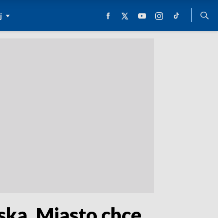
j
ską. Miasto chce