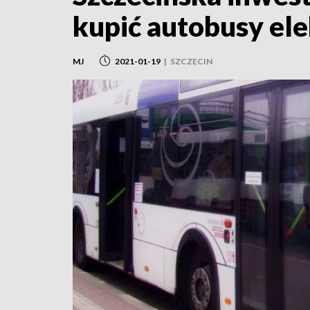
kupić autobusy el
MJ
2021-01-19
|
SZCZECIN