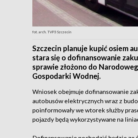
fot. arch. TVP3 Szczecin
Szczecin planuje kupić osiem a
stara się o dofinansowanie za
sprawie złożono do Narodoweg
Gospodarki Wodnej.
Wniosek obejmuje dofinansowanie za
autobusów elektrycznych wraz z budow
poinformowały we wtorek służby pras
pojazdy będą wykorzystywane na liniac
Dofinansowanie pochodzić będzie ze