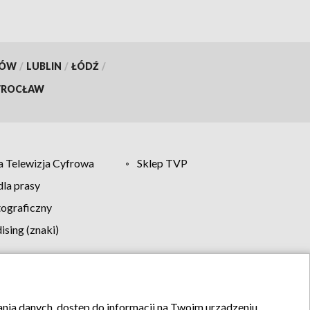
KÓW
/
LUBLIN
/
ŁÓDŹ
/
ROCŁAW
 Telewizja Cyfrowa
Sklep TVP
la prasy
tograficzny
sing (znaki)
klamy
Kontakt
rania danych, dostęp do informacji na Twoim urządzeniu