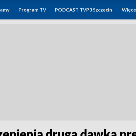
ramy
Program TV
PODCAST TVP3 Szczecin
Więce
czepienia drugą dawką pr