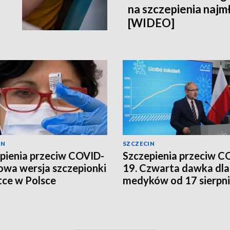
na szczepienia najm
[WIDEO]
IN
SZCZECIN
pienia przeciw COVID-
Szczepienia przeciw C
owa wersja szczepionki
19. Czwarta dawka dla
ce w Polsce
medyków od 17 sierpn
[WIDEO]