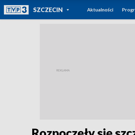
POWRÓT DO
SZCZECIN
Aktualności
Prog
TVP REGIONY
Rozpoczęły się sz