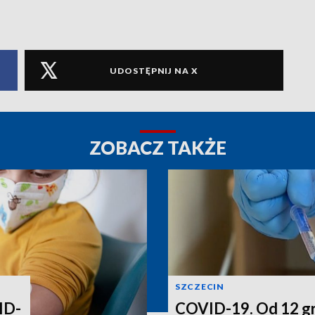
UDOSTĘPNIJ NA X
ZOBACZ TAKŻE
SZCZECIN
ID-
COVID-19. Od 12 gr