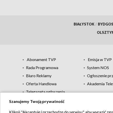
BIAŁYSTOK
/
BYDGO
OLSZTY
Abonament TVP
Emisja w TVP
Rada Programowa
System NOS
Biuro Reklamy
Ogłoszenie pr
Oferta Handlowa
Akademia Tele
Telegazeta ogłoszenia
Szanujemy Twoją prywatność
Regulamin TVP
Kliknij "Akceptuję i przechodzę do serwisu", aby wyrazić zg