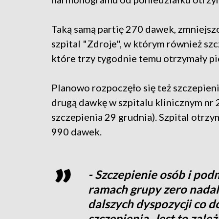
Taką samą partię 270 dawek, zmniejsz
szpital "Zdroje", w którym również s
które trzy tygodnie temu otrzymały p
Planowo rozpoczęło się też szczepien
drugą dawkę w szpitalu klinicznym nr
szczepienia 29 grudnia). Szpital otrz
990 dawek.
- Szczepienie osób i po
ramach grupy zero nadal
dalszych dyspozycji co d
szczepienia. Jest to za