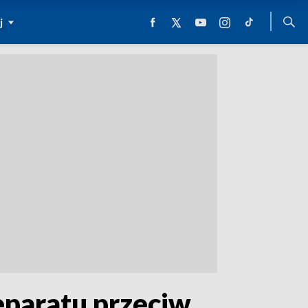
j
eparatu przeciw