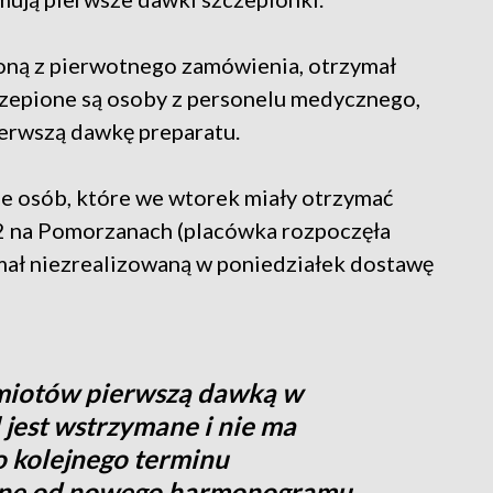
oną z pierwotnego zamówienia, otrzymał
zczepione są osoby z personelu medycznego,
ierwszą dawkę preparatu.
ie osób, które we wtorek miały otrzymać
 2 na Pomorzanach (placówka rozpoczęła
ymał niezrealizowaną w poniedziałek dostawę
dmiotów pierwszą dawką w
 jest wstrzymane i nie ma
o kolejnego terminu
leżne od nowego harmonogramu