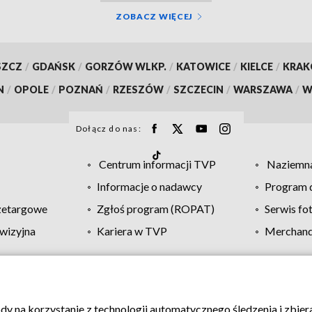
ZOBACZ WIĘCEJ
SZCZ
/
GDAŃSK
/
GORZÓW WLKP.
/
KATOWICE
/
KIELCE
/
KRA
N
/
OPOLE
/
POZNAŃ
/
RZESZÓW
/
SZCZECIN
/
WARSZAWA
/
W
Dołącz do nas:
Centrum informacji TVP
Naziemna
Informacje o nadawcy
Program d
zetargowe
Zgłoś program (ROPAT)
Serwis fo
wizyjna
Kariera w TVP
Merchandi
Polityka prywatności
Moje zgody
Pomoc
Biuro re
ody na korzystanie z technologii automatycznego śledzenia i zbie