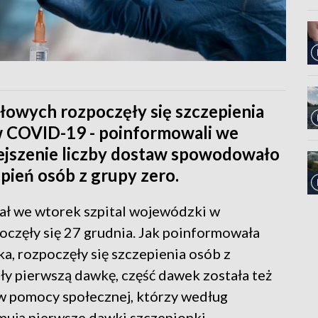
łowych rozpoczęły się szczepienia
w COVID-19 - poinformowali we
iejszenie liczby dostaw spowodowało
ień osób z grupy zero.
ał we wtorek szpital wojewódzki w
oczęły się 27 grudnia. Jak poinformowała
a, rozpoczęły się szczepienia osób z
y pierwszą dawkę, część dawek została też
 pomocy społecznej, którzy według
ują pierwsze dawki szczepionki.