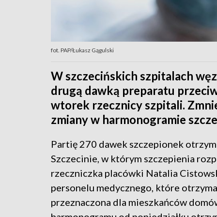
fot. PAP/Łukasz Gągulski
W szczecińskich szpitalach węz
drugą dawką preparatu przeci
wtorek rzecznicy szpitali. Zmn
zmiany w harmonogramie szczep
Partię 270 dawek szczepionek otrzym
Szczecinie, w którym szczepienia rozp
rzeczniczka placówki Natalia Cistowsk
personelu medycznego, które otrzymał
przeznaczona dla mieszkańców domów
harmonogramu od poniedziałku otrzym