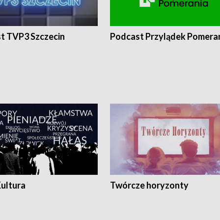
t TVP3 Szczecin
Podcast Przylądek Pomera
Kultura
Twórcze horyzonty