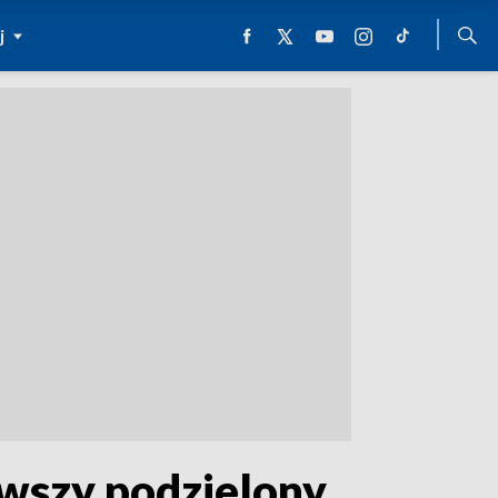
j
wszy podzielony