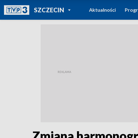
POWRÓT DO
SZCZECIN
Aktualności
Prog
TVP REGIONY
Zmiana harmonogra