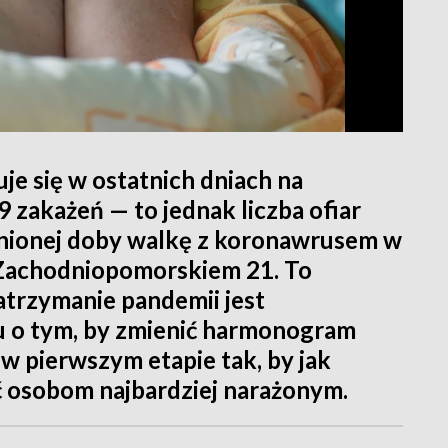
e się w ostatnich dniach na
zakażeń — to jednak liczba ofiar
inionej doby walkę z koronawrusem w
 Zachodniopomorskiem 21. To
atrzymanie pandemii jest
du o tym, by zmienić harmonogram
w pierwszym etapie tak, by jak
ć osobom najbardziej narażonym.