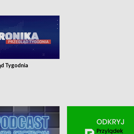
0, Koszalin - tel. 94-34-50-054,
4 8-10-400, Koszalin - tel. 94-34-50
ronika@tvp.pl.
e-mail: kronika@tvp.pl.
ąd Tygodnia