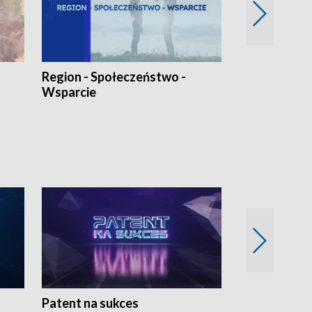
Region - Społeczeństwo -
Bez Barier
Wsparcie
Patent na sukces
Rolnictwo w 