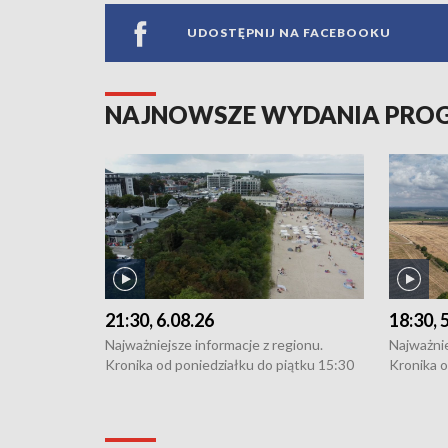
UDOSTĘPNIJ NA FACEBOOKU
NAJNOWSZE WYDANIA PR
21:30, 6.08.26
18:30, 
Najważniejsze informacje z regionu.
Najważnie
Kronika od poniedziałku do piątku 15:30
Kronika o
(flesz), 16:30 (+ rozmowa), 18:30, 21:30.
(flesz), 
W weekendy i święta 15:30 i 16:30
W weekend
(flesz), 18:30 i 21:30. Dziennikarze czekają
(flesz), 1
na Państwa zgłoszenia: Szczecin - tel. 91-
na Państw