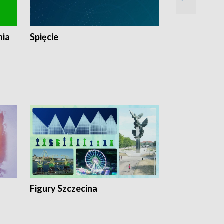
nia
Spięcie
Niedziałkow
Figury Szczecina