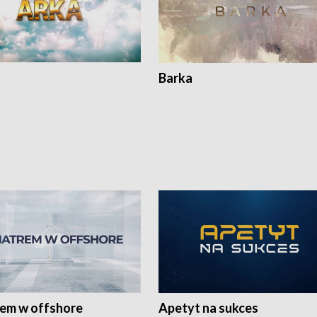
Barka
rem w offshore
Apetyt na sukces