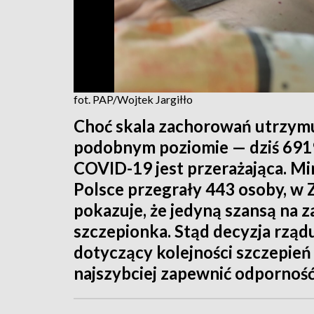
fot. PAP/Wojtek Jargiłło
Choć skala zachorowań utrzymuj
podobnym poziomie — dziś 6919 
COVID-19 jest przerażająca. M
Polsce przegrały 443 osoby, w
pokazuje, że jedyną szansą na z
szczepionka. Stąd decyzja rzą
dotyczący kolejności szczepień 
najszybciej zapewnić odpornoś