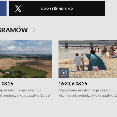
UDOSTĘPNIJ NA X
OGRAMÓW
5.08.26
16:30, 6.08.26
jsze informacje z regionu.
Najważniejsze informacje z regionu.
d poniedziałku do piątku 15:30
Kronika od poniedziałku do piątku 1
16:30 (+ rozmowa), 18:30, 21:30.
(flesz), 16:30 (+ rozmowa), 18:30, 21
y i święta 15:30 i 16:30
W weekendy i święta 15:30 i 16:30
8:30 i 21:30. Dziennikarze czekają
(flesz), 18:30 i 21:30. Dziennikarze c
a zgłoszenia: Szczecin - tel. 91-
na Państwa zgłoszenia: Szczecin - te