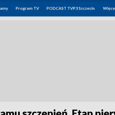
ramy
Program TV
PODCAST TVP3 Szczecin
Więce
mu szczepień. Etap pier