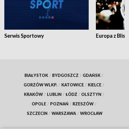
Serwis Sportowy
Europa z Blisk
BIAŁYSTOK
/
BYDGOSZCZ
/
GDAŃSK
/
GORZÓW WLKP.
/
KATOWICE
/
KIELCE
/
KRAKÓW
/
LUBLIN
/
ŁÓDŹ
/
OLSZTYN
/
OPOLE
/
POZNAŃ
/
RZESZÓW
/
SZCZECIN
/
WARSZAWA
/
WROCŁAW