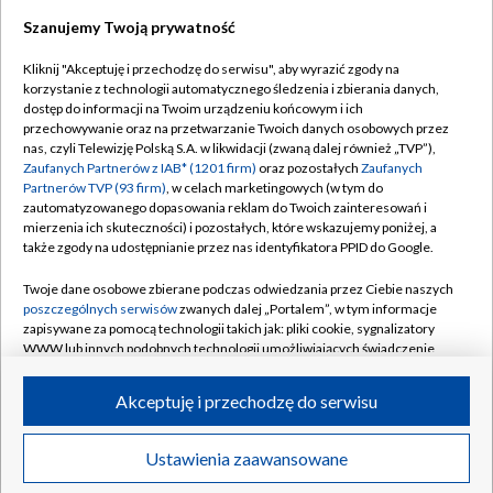
Szanujemy Twoją prywatność
Dołącz do nas:
Kliknij "Akceptuję i przechodzę do serwisu", aby wyrazić zgody na
korzystanie z technologii automatycznego śledzenia i zbierania danych,
TVP
dostęp do informacji na Twoim urządzeniu końcowym i ich
Abonament TVP
przechowywanie oraz na przetwarzanie Twoich danych osobowych przez
Regulamin TVP
nas, czyli Telewizję Polską S.A. w likwidacji (zwaną dalej również „TVP”),
Emisja w TVP
Polityka prywatności
Zaufanych Partnerów z IAB* (1201 firm)
oraz pozostałych
Zaufanych
Partnerów TVP (93 firm)
, w celach marketingowych (w tym do
Centrum informacji TVP
Moje zgody
zautomatyzowanego dopasowania reklam do Twoich zainteresowań i
mierzenia ich skuteczności) i pozostałych, które wskazujemy poniżej, a
Naziemna Telewizja Cyfrowa
Pomoc
także zgody na udostępnianie przez nas identyfikatora PPID do Google.
Sklep TVP
Biuro reklamy
Twoje dane osobowe zbierane podczas odwiedzania przez Ciebie naszych
Rada Programowa
Kontakt
poszczególnych serwisów
zwanych dalej „Portalem”, w tym informacje
zapisywane za pomocą technologii takich jak: pliki cookie, sygnalizatory
System NOS
WWW lub innych podobnych technologii umożliwiających świadczenie
dopasowanych i bezpiecznych usług, personalizację treści oraz reklam,
Informacje o nadawcy
Kanały
udostępnianie funkcji mediów społecznościowych oraz analizowanie
Akceptuję i przechodzę do serwisu
ruchu w Internecie.
Program dla prasy
©2026 Telewizja Polska S.A. w likwidacji
Biuro Reklamy
Twoje dane osobowe zbierane podczas odwiedzania przez Ciebie
Ustawienia zaawansowane
poszczególnych serwisów
na Portalu, takie jak adresy IP, identyfikatory
Ogłoszenie przetargowe
Twoich urządzeń końcowych i identyfikatory plików cookie, informacje o