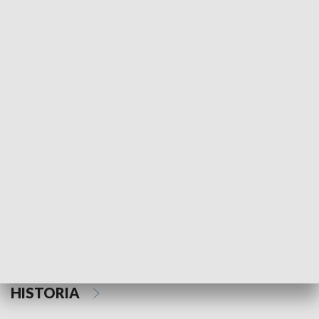
Morski Kompas
Z wiatrem w o
NAUKA I EDUKACJA
Z indeksem w ręku
Droga po suk
HISTORIA