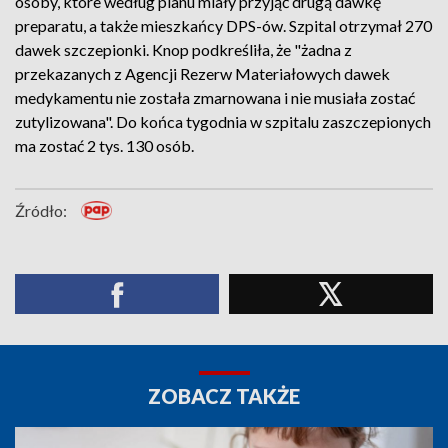
osoby, które według planu miały przyjąć drugą dawkę
preparatu, a także mieszkańcy DPS-ów. Szpital otrzymał 270
dawek szczepionki. Knop podkreśliła, że "żadna z
przekazanych z Agencji Rezerw Materiałowych dawek
medykamentu nie została zmarnowana i nie musiała zostać
zutylizowana". Do końca tygodnia w szpitalu zaszczepionych
ma zostać 2 tys. 130 osób.
Źródło:
ZOBACZ TAKŻE