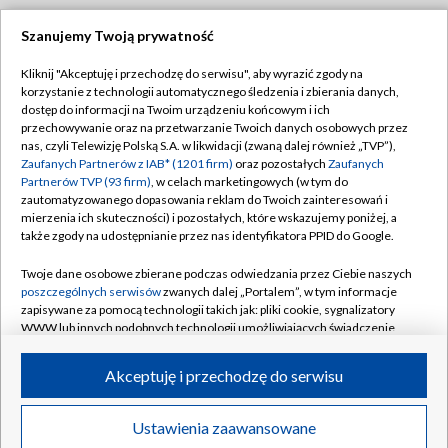
Szanujemy Twoją prywatność
Dołącz do nas:
Kliknij "Akceptuję i przechodzę do serwisu", aby wyrazić zgody na
korzystanie z technologii automatycznego śledzenia i zbierania danych,
TVP
dostęp do informacji na Twoim urządzeniu końcowym i ich
Abonament TVP
przechowywanie oraz na przetwarzanie Twoich danych osobowych przez
Regulamin TVP
nas, czyli Telewizję Polską S.A. w likwidacji (zwaną dalej również „TVP”),
Emisja w TVP
Polityka prywatności
Zaufanych Partnerów z IAB* (1201 firm)
oraz pozostałych
Zaufanych
Partnerów TVP (93 firm)
, w celach marketingowych (w tym do
Centrum informacji TVP
Moje zgody
zautomatyzowanego dopasowania reklam do Twoich zainteresowań i
mierzenia ich skuteczności) i pozostałych, które wskazujemy poniżej, a
Naziemna Telewizja Cyfrowa
Pomoc
także zgody na udostępnianie przez nas identyfikatora PPID do Google.
Sklep TVP
Biuro reklamy
Twoje dane osobowe zbierane podczas odwiedzania przez Ciebie naszych
Rada Programowa
Kontakt
poszczególnych serwisów
zwanych dalej „Portalem”, w tym informacje
zapisywane za pomocą technologii takich jak: pliki cookie, sygnalizatory
System NOS
WWW lub innych podobnych technologii umożliwiających świadczenie
dopasowanych i bezpiecznych usług, personalizację treści oraz reklam,
Informacje o nadawcy
Kanały
udostępnianie funkcji mediów społecznościowych oraz analizowanie
Akceptuję i przechodzę do serwisu
ruchu w Internecie.
Program dla prasy
©2026 Telewizja Polska S.A. w likwidacji
Biuro Reklamy
Twoje dane osobowe zbierane podczas odwiedzania przez Ciebie
Ustawienia zaawansowane
poszczególnych serwisów
na Portalu, takie jak adresy IP, identyfikatory