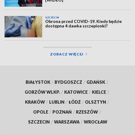
SZCZECIN
Obrona przed COVID-19. Kiedy będzie
dostępna 4 dawka szczepionki?
ZOBACZ WIĘCEJ
BIAŁYSTOK
/
BYDGOSZCZ
/
GDAŃSK
/
GORZÓW WLKP.
/
KATOWICE
/
KIELCE
/
KRAKÓW
/
LUBLIN
/
ŁÓDŹ
/
OLSZTYN
/
OPOLE
/
POZNAŃ
/
RZESZÓW
/
SZCZECIN
/
WARSZAWA
/
WROCŁAW