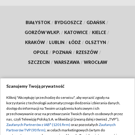
BIAŁYSTOK
/
BYDGOSZCZ
/
GDAŃSK
/
GORZÓW WLKP.
/
KATOWICE
/
KIELCE
/
KRAKÓW
/
LUBLIN
/
ŁÓDŹ
/
OLSZTYN
/
OPOLE
/
POZNAŃ
/
RZESZÓW
/
SZCZECIN
/
WARSZAWA
/
WROCŁAW
Szanujemy Twoją prywatność
Dołącz do nas:
Kliknij "Akceptuję i przechodzę do serwisu", aby wyrazić zgody na
korzystanie z technologii automatycznego śledzenia i zbierania danych,
TVP
dostęp do informacji na Twoim urządzeniu końcowym i ich
Abonament TVP
przechowywanie oraz na przetwarzanie Twoich danych osobowych przez
Regulamin TVP
nas, czyli Telewizję Polską S.A. w likwidacji (zwaną dalej również „TVP”),
Emisja w TVP
Polityka prywatności
Zaufanych Partnerów z IAB* (1201 firm)
oraz pozostałych
Zaufanych
Partnerów TVP (93 firm)
, w celach marketingowych (w tym do
Centrum informacji TVP
Moje zgody