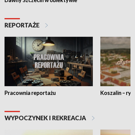
Dawny Szczecin w obiektywie
REPORTAŻE
Pracownia reportażu
Koszalin – ryt
WYPOCZYNEK I REKREACJA