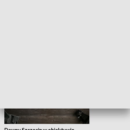
Z indeksem w ręku
Droga po suk
HISTORIA