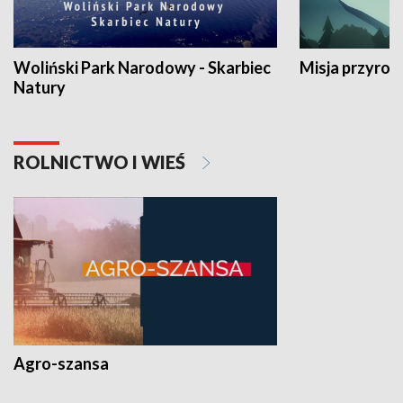
Woliński Park Narodowy - Skarbiec
Misja przyrod
Natury
ROLNICTWO I WIEŚ
Agro-szansa