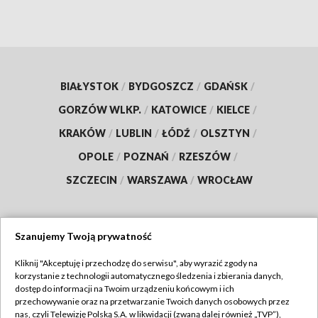
BIAŁYSTOK
/
BYDGOSZCZ
/
GDAŃSK
/
GORZÓW WLKP.
/
KATOWICE
/
KIELCE
/
KRAKÓW
/
LUBLIN
/
ŁÓDŹ
/
OLSZTYN
/
OPOLE
/
POZNAŃ
/
RZESZÓW
/
SZCZECIN
/
WARSZAWA
/
WROCŁAW
Szanujemy Twoją prywatność
Dołącz do nas:
Kliknij "Akceptuję i przechodzę do serwisu", aby wyrazić zgody na
korzystanie z technologii automatycznego śledzenia i zbierania danych,
TVP
dostęp do informacji na Twoim urządzeniu końcowym i ich
Abonament TVP
przechowywanie oraz na przetwarzanie Twoich danych osobowych przez
Regulamin TVP
nas, czyli Telewizję Polską S.A. w likwidacji (zwaną dalej również „TVP”),