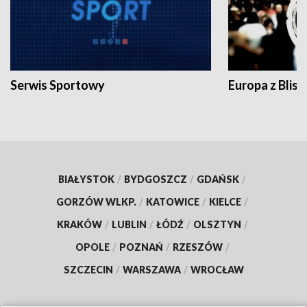
Serwis Sportowy
Europa z Blisk
BIAŁYSTOK
/
BYDGOSZCZ
/
GDAŃSK
/
GORZÓW WLKP.
/
KATOWICE
/
KIELCE
/
KRAKÓW
/
LUBLIN
/
ŁÓDŹ
/
OLSZTYN
/
OPOLE
/
POZNAŃ
/
RZESZÓW
/
SZCZECIN
/
WARSZAWA
/
WROCŁAW