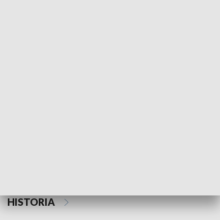
Morski Kompas
Z wiatrem w o
NAUKA I EDUKACJA
Z indeksem w ręku
Droga po suk
HISTORIA