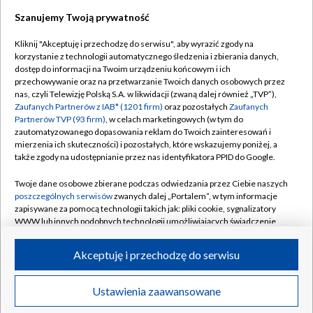
Szanujemy Twoją prywatność
Dołącz do nas:
Kliknij "Akceptuję i przechodzę do serwisu", aby wyrazić zgody na
korzystanie z technologii automatycznego śledzenia i zbierania danych,
TVP
dostęp do informacji na Twoim urządzeniu końcowym i ich
Abonament TVP
przechowywanie oraz na przetwarzanie Twoich danych osobowych przez
Regulamin TVP
nas, czyli Telewizję Polską S.A. w likwidacji (zwaną dalej również „TVP”),
Emisja w TVP
Polityka prywatności
Zaufanych Partnerów z IAB* (1201 firm)
oraz pozostałych
Zaufanych
Partnerów TVP (93 firm)
, w celach marketingowych (w tym do
Centrum informacji TVP
Moje zgody
zautomatyzowanego dopasowania reklam do Twoich zainteresowań i
mierzenia ich skuteczności) i pozostałych, które wskazujemy poniżej, a
Naziemna Telewizja Cyfrowa
Pomoc
także zgody na udostępnianie przez nas identyfikatora PPID do Google.
Sklep TVP
Biuro reklamy
Twoje dane osobowe zbierane podczas odwiedzania przez Ciebie naszych
Rada Programowa
Kontakt
poszczególnych serwisów
zwanych dalej „Portalem”, w tym informacje
zapisywane za pomocą technologii takich jak: pliki cookie, sygnalizatory
System NOS
WWW lub innych podobnych technologii umożliwiających świadczenie
dopasowanych i bezpiecznych usług, personalizację treści oraz reklam,
Informacje o nadawcy
Kanały
udostępnianie funkcji mediów społecznościowych oraz analizowanie
Akceptuję i przechodzę do serwisu
ruchu w Internecie.
Program dla prasy
©2026 Telewizja Polska S.A. w likwidacji
Biuro Reklamy
Twoje dane osobowe zbierane podczas odwiedzania przez Ciebie
Ustawienia zaawansowane
poszczególnych serwisów
na Portalu, takie jak adresy IP, identyfikatory
Ogłoszenie przetargowe
Twoich urządzeń końcowych i identyfikatory plików cookie, informacje o