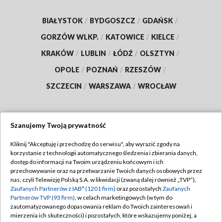
BIAŁYSTOK
/
BYDGOSZCZ
/
GDAŃSK
/
GORZÓW WLKP.
/
KATOWICE
/
KIELCE
/
KRAKÓW
/
LUBLIN
/
ŁÓDŹ
/
OLSZTYN
/
OPOLE
/
POZNAŃ
/
RZESZÓW
/
SZCZECIN
/
WARSZAWA
/
WROCŁAW
Szanujemy Twoją prywatność
Dołącz do nas:
Kliknij "Akceptuję i przechodzę do serwisu", aby wyrazić zgody na
korzystanie z technologii automatycznego śledzenia i zbierania danych,
TVP
dostęp do informacji na Twoim urządzeniu końcowym i ich
Abonament TVP
przechowywanie oraz na przetwarzanie Twoich danych osobowych przez
Regulamin TVP
nas, czyli Telewizję Polską S.A. w likwidacji (zwaną dalej również „TVP”),
Emisja w TVP
Polityka prywatności
Zaufanych Partnerów z IAB* (1201 firm)
oraz pozostałych
Zaufanych
Partnerów TVP (93 firm)
, w celach marketingowych (w tym do
Centrum informacji TVP
Moje zgody
zautomatyzowanego dopasowania reklam do Twoich zainteresowań i
mierzenia ich skuteczności) i pozostałych, które wskazujemy poniżej, a
Naziemna Telewizja Cyfrowa
Pomoc