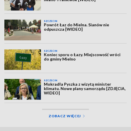
SZCZECIN
Powrót Łaz do Mielna. Sianów nie
odpuszcza [WIDEO]
SZCZECIN
Koniec sporu o Łazy. Miejscowość wróci
do gminy Mielno
SZCZECIN
Mokradła Pyszka z wizytą minister
klimatu. Nowe plany samorządu [ZDJĘCIA,
WIDEO]
ZOBACZ WIĘCEJ