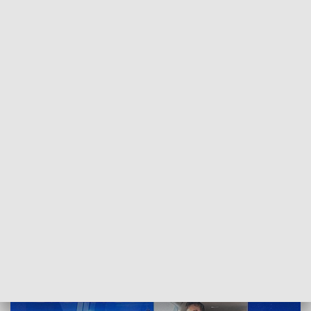
POWRÓT DO
SZCZECIN
TVP REGIONY
Interwencja poselska do marszałka woj.
Rozmowa z Radosławem Lubczykiem
2021-01-22
MJ