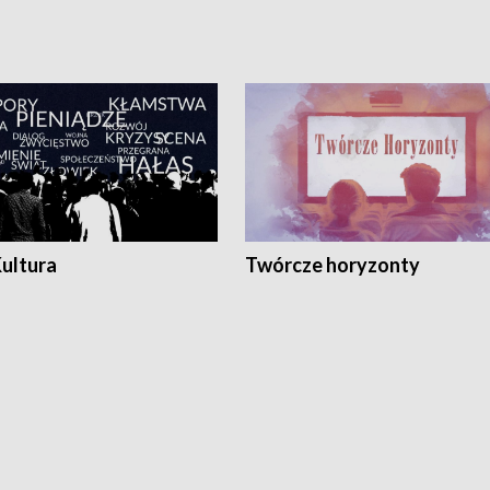
Kultura
Twórcze horyzonty