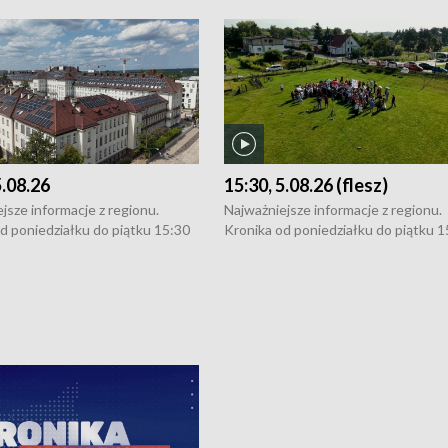
5.08.26
15:30, 5.08.26 (flesz)
jsze informacje z regionu.
Najważniejsze informacje z regionu.
d poniedziałku do piątku 15:30
Kronika od poniedziałku do piątku 1
16:30 (+ rozmowa), 18:30, 21:30.
(flesz), 16:30 (+ rozmowa), 18:30, 21
y i święta 15:30 i 16:30
W weekendy i święta 15:30 i 16:30
8:30 i 21:30. Dziennikarze czekają
(flesz), 18:30 i 21:30. Dziennikarze c
a zgłoszenia: Szczecin - tel. 91-
na Państwa zgłoszenia: Szczecin - te
0, Koszalin - tel. 94-34-50-054,
4 8-10-400, Koszalin - tel. 94-34-50
ronika@tvp.pl.
e-mail: kronika@tvp.pl.