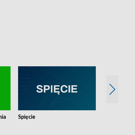
nia
Spięcie
Niedziałkow