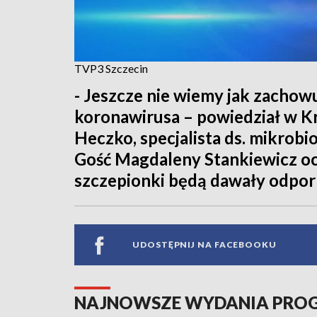
TVP3 Szczecin
- Jeszcze nie wiemy jak zachowu
koronawirusa – powiedział w Kr
Heczko, specjalista ds. mikrobi
Gość Magdaleny Stankiewicz oc
szczepionki będą dawały odporn
UDOSTĘPNIJ NA FACEBOOKU
NAJNOWSZE WYDANIA PR