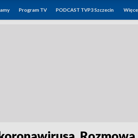
ramy
Program TV
PODCAST TVP3 Szczecin
Więce
 koronawirusa. Rozmowa z