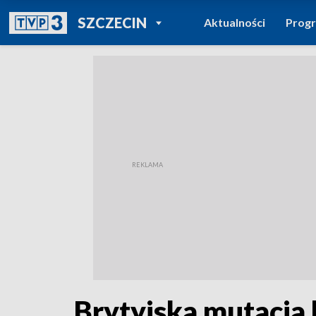
POWRÓT DO
SZCZECIN
Aktualności
Prog
TVP REGIONY
Brytyjska mutacja