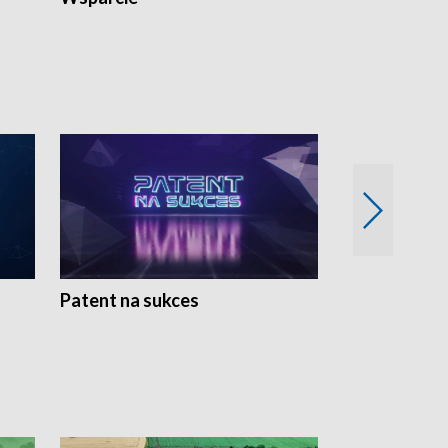
Patent na sukces
Rolnictwo w 