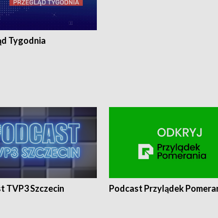
ąd Tygodnia
t TVP3 Szczecin
Podcast Przylądek Pomera