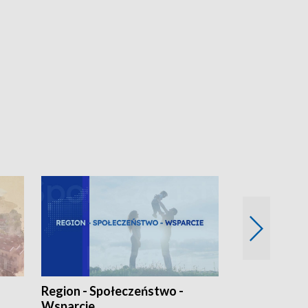
Region - Społeczeństwo -
Bez Barier
Wsparcie