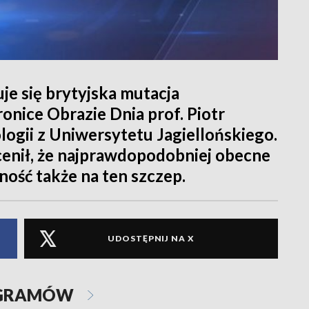
je się brytyjska mutacja
onice Obrazie Dnia prof. Piotr
ologii z Uniwersytetu Jagiellońskiego.
enił, że najprawdopodobniej obecne
ość także na ten szczep.
UDOSTĘPNIJ NA X
OGRAMÓW