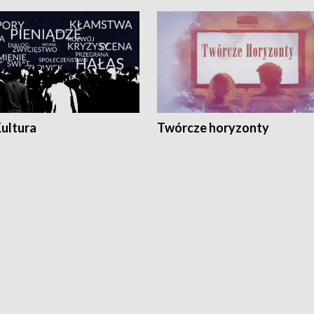
Kultura
Twórcze horyzonty