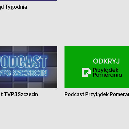
ąd Tygodnia
t TVP3 Szczecin
Podcast Przylądek Pomera