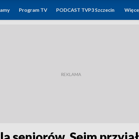
ramy
Program TV
PODCAST TVP3 Szczecin
Więce
la seniorów. Sejm przyjął