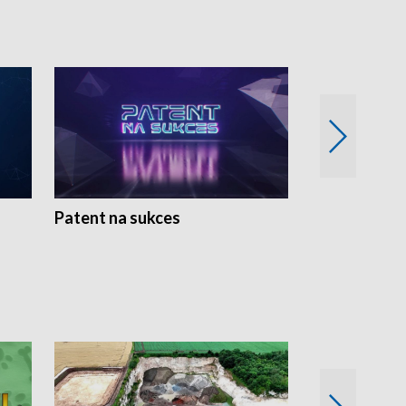
Patent na sukces
Rolnictwo w 