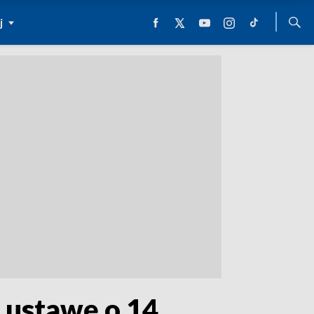
j
 ustawę o 14.