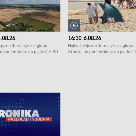
5.08.26
16:30, 6.08.26
jsze informacje z regionu.
Najważniejsze informacje z regionu.
d poniedziałku do piątku 15:30
Kronika od poniedziałku do piątku 1
16:30 (+ rozmowa), 18:30, 21:30.
(flesz), 16:30 (+ rozmowa), 18:30, 21
y i święta 15:30 i 16:30
W weekendy i święta 15:30 i 16:30
8:30 i 21:30. Dziennikarze czekają
(flesz), 18:30 i 21:30. Dziennikarze c
a zgłoszenia: Szczecin - tel. 91-
na Państwa zgłoszenia: Szczecin - te
0, Koszalin - tel. 94-34-50-054,
4 8-10-400, Koszalin - tel. 94-34-50
ronika@tvp.pl.
e-mail: kronika@tvp.pl.