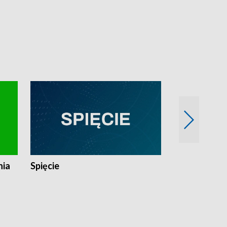
nia
Spięcie
Niedziałkow