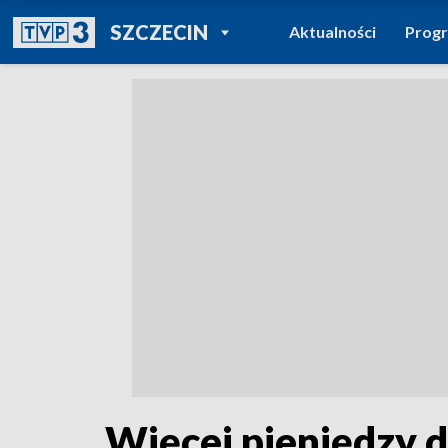
POWRÓT DO
SZCZECIN
Aktualności
Prog
TVP REGIONY
Więcej pieniędzy d