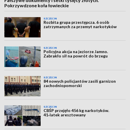
Fałszywe dokumenty i setki tysięcy złotych.
Pokrzywdzone koła łowieckie
SZCZECIN
Rozbita grupa przestępcza. 6 osób
zatrzymanych za przemyt narkotyków
SZCZECIN
Policyjna akcja na jeziorze Jamno.
Zabrakło sił na powrót do brzegu
SZCZECIN
84 nowych policjantów zasili garnizon
zachodniopomorski
SZCZECIN
CBŚP przejęło 456 kg narkotyków.
41‑latek aresztowany