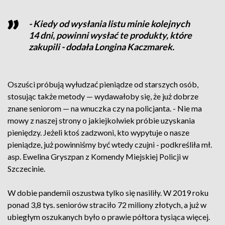
- Kiedy od wysłania listu minie kolejnych
14 dni, powinni wysłać te produkty, które
zakupili - dodała Longina Kaczmarek.
Oszuści próbują wyłudzać pieniądze od starszych osób,
stosując także metody — wydawałoby się, że już dobrze
znane seniorom — na wnuczka czy na policjanta. - Nie ma
mowy z naszej strony o jakiejkolwiek próbie uzyskania
pieniędzy. Jeżeli ktoś zadzwoni, kto wypytuje o nasze
pieniądze, już powinniśmy być wtedy czujni - podkreśliła mł.
asp. Ewelina Gryszpan z Komendy Miejskiej Policji w
Szczecinie.
W dobie pandemii oszustwa tylko się nasiliły. W 2019 roku
ponad 3,8 tys. seniorów straciło 72 miliony złotych, a już w
ubiegłym oszukanych było o prawie półtora tysiąca więcej.