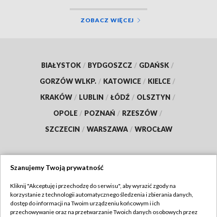
ZOBACZ WIĘCEJ
BIAŁYSTOK
/
BYDGOSZCZ
/
GDAŃSK
/
GORZÓW WLKP.
/
KATOWICE
/
KIELCE
/
KRAKÓW
/
LUBLIN
/
ŁÓDŹ
/
OLSZTYN
/
OPOLE
/
POZNAŃ
/
RZESZÓW
/
SZCZECIN
/
WARSZAWA
/
WROCŁAW
Szanujemy Twoją prywatność
Dołącz do nas:
Kliknij "Akceptuję i przechodzę do serwisu", aby wyrazić zgody na
korzystanie z technologii automatycznego śledzenia i zbierania danych,
TVP
dostęp do informacji na Twoim urządzeniu końcowym i ich
Abonament TVP
przechowywanie oraz na przetwarzanie Twoich danych osobowych przez
Regulamin TVP