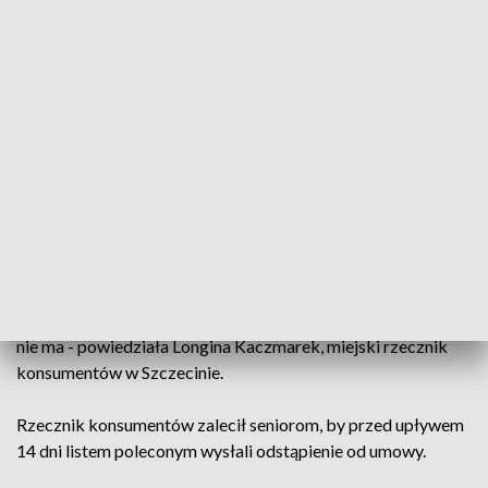
ozonatorów. Wszystkie te wyroby
medyczne, które podlegają refundacji,
znajdują się w rozporządzeniu ministra
zdrowia - wyjaśniła Małgorzata Koszur z
NFZ w Szczecinie.
Seniorzy, którzy dali się skusić na kupno urządzeń, zwrócili
się o pomoc do miejskiego rzecznika konsumentów. - Pokazy
nie powinny się odbywać. Firma nie ma prawa dzwonić do
konsumenta i zapraszać na jakiekolwiek spotkania pod
odbiór czegokolwiek, bo oni nie mówią, że to jest pokaz.
Podszywają się też pod jakiś program zdrowotny, którego
nie ma - powiedziała Longina Kaczmarek, miejski rzecznik
konsumentów w Szczecinie.
Rzecznik konsumentów zalecił seniorom, by przed upływem
14 dni listem poleconym wysłali odstąpienie od umowy.