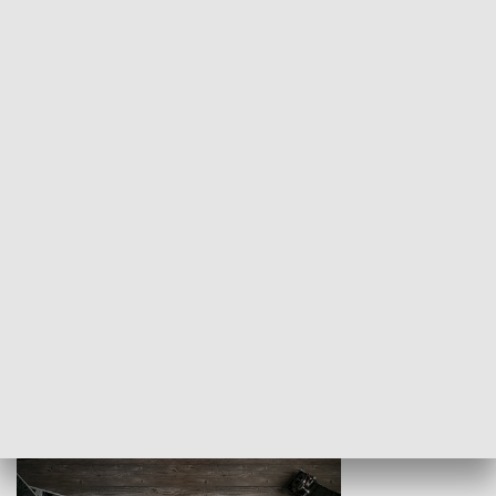
Z indeksem w ręku
Droga po suk
HISTORIA