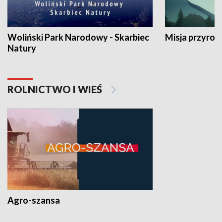
Woliński Park Narodowy - Skarbiec
Misja przyrod
Natury
ROLNICTWO I WIEŚ
Agro-szansa