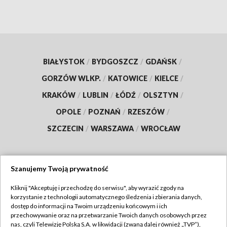
BIAŁYSTOK
/
BYDGOSZCZ
/
GDAŃSK
/
GORZÓW WLKP.
/
KATOWICE
/
KIELCE
/
KRAKÓW
/
LUBLIN
/
ŁÓDŹ
/
OLSZTYN
/
OPOLE
/
POZNAŃ
/
RZESZÓW
/
SZCZECIN
/
WARSZAWA
/
WROCŁAW
Szanujemy Twoją prywatność
Dołącz do nas:
Kliknij "Akceptuję i przechodzę do serwisu", aby wyrazić zgody na
korzystanie z technologii automatycznego śledzenia i zbierania danych,
TVP
dostęp do informacji na Twoim urządzeniu końcowym i ich
Abonament TVP
przechowywanie oraz na przetwarzanie Twoich danych osobowych przez
Regulamin TVP
nas, czyli Telewizję Polską S.A. w likwidacji (zwaną dalej również „TVP”),