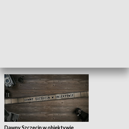
Z indeksem w ręku
Droga po suk
HISTORIA
Dawny Szczecin w obiektywie