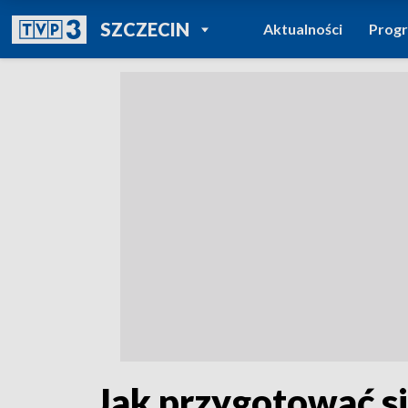
POWRÓT DO
SZCZECIN
Aktualności
Prog
TVP REGIONY
Jak przygotować si