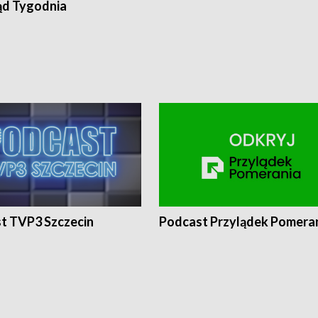
ąd Tygodnia
t TVP3 Szczecin
Podcast Przylądek Pomera