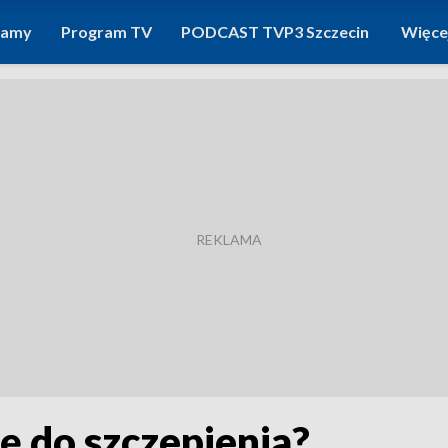
ramy
Program TV
PODCAST TVP3 Szczecin
Więce
ę do szczepienia?