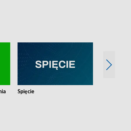
nia
Spięcie
Niedziałkow