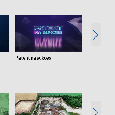
Patent na sukces
Rolnictwo w 