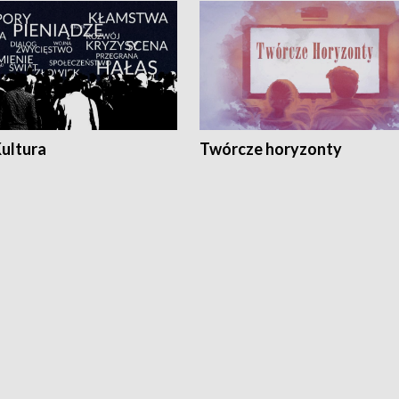
Kultura
Twórcze horyzonty