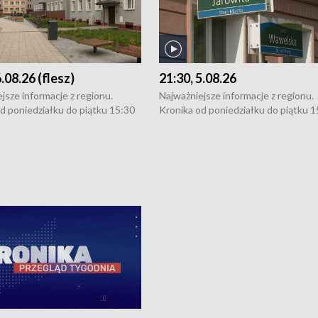
6.08.26 (flesz)
21:30, 5.08.26
jsze informacje z regionu.
Najważniejsze informacje z regionu.
d poniedziałku do piątku 15:30
Kronika od poniedziałku do piątku 1
16:30 (+ rozmowa), 18:30, 21:30.
(flesz), 16:30 (+ rozmowa), 18:30, 21
y i święta 15:30 i 16:30
W weekendy i święta 15:30 i 16:30
8:30 i 21:30. Dziennikarze czekają
(flesz), 18:30 i 21:30. Dziennikarze c
a zgłoszenia: Szczecin - tel. 91-
na Państwa zgłoszenia: Szczecin - te
0, Koszalin - tel. 94-34-50-054,
4 8-10-400, Koszalin - tel. 94-34-50
ronika@tvp.pl.
e-mail: kronika@tvp.pl.