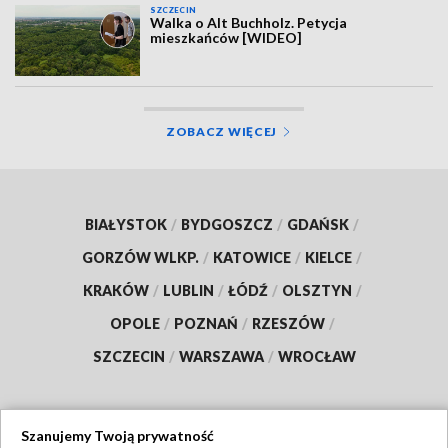
SZCZECIN
Walka o Alt Buchholz. Petycja
mieszkańców [WIDEO]
ZOBACZ WIĘCEJ
BIAŁYSTOK
/
BYDGOSZCZ
/
GDAŃSK
/
GORZÓW WLKP.
/
KATOWICE
/
KIELCE
/
KRAKÓW
/
LUBLIN
/
ŁÓDŹ
/
OLSZTYN
/
OPOLE
/
POZNAŃ
/
RZESZÓW
/
SZCZECIN
/
WARSZAWA
/
WROCŁAW
Szanujemy Twoją prywatność