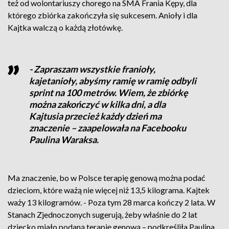
też od wolontariuszy chorego na SMA Frania Kępy, dla
którego zbiórka zakończyła się sukcesem. Anioły i dla
Kajtka walczą o każdą złotówkę.
- Zapraszam wszystkie franioły,
kajetanioły, abyśmy ramię w ramię odbyli
sprint na 100 metrów. Wiem, że zbiórkę
można zakończyć w kilka dni, a dla
Kajtusia przecież każdy dzień ma
znaczenie – zaapelowała na Facebooku
Paulina Waraksa.
Ma znaczenie, bo w Polsce terapię genową można podać
dzieciom, które ważą nie więcej niż 13,5 kilograma. Kajtek
waży 13 kilogramów. - Poza tym 28 marca kończy 2 lata. W
Stanach Zjednoczonych sugerują, żeby właśnie do 2 lat
dziecko miało podaną terapię genową – podkreśliła Paulina