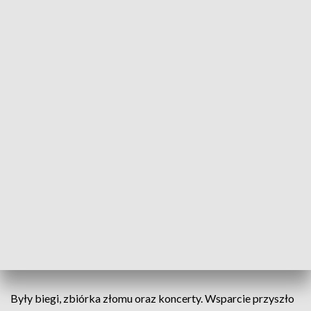
mama Kajtka.
Na cud czekają w Łodzi, gdzie Kajtek ma rehabilitację i za
kilka dni będzie miał zastrzyk w kręgosłup lekiem
refundowanym w Polsce, czyli Spinrazą. Jeśli nie dostanie
terapii genowej, takie zastrzyki będzie miał co 4 miesiące do
końca życia. Dlatego „armia Kajtkowych aniołów” walczy od
czerwca, gdy na koncie zbiorki było nieco ponad 300 tysięcy
złotych.
- Jeżeli mieszkacie Państwo w Krakowie, we Wrocławiu
wspierajcie takie akcje, ja doszłam już dawno do wniosku, że
dobro powraca do nas, mam szczęśliwy dom – zaznaczyła
Izabela Markiewicz, wolontariuszka „anioły Kajtusia”, wyp. z
czerwca 2020 r.
Były biegi, zbiórka złomu oraz koncerty. Wsparcie przyszło