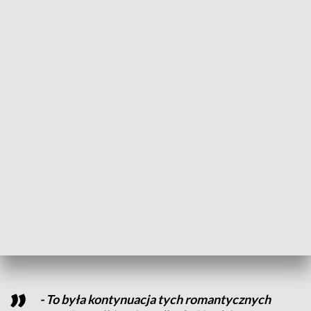
jednej z pierwszych ofiar stanu wojennego. Ten tragiczny
czas mają ciągle w pamięci. - Była obawa o przyszłość, była
obawa o rodziny, jak się to wszystko zakończy potem i z
jakimi skutkami. Wiadomo, byli aresztowani i internowani –
opowiada Karol Cofała, górnik z kopalni „Wujek”.
Wiązanki kwiatów złożono na Cmentarzu Komunalnym w
Koszalinie oraz przy pamiątkowym obelisku przy ulicy Janka
Stawisińskiego.
Górnik z Koszalina brał udział w strajku zorganizowanym w
kopalni "Wujek" w proteście przeciwko wprowadzeniu stanu
wojennego. Kula wystrzelona przez ZOMO trafiła go w
głowę. Zmarł w szpitalu 25 stycznia 1982 roku, nie
odzyskując przytomności. Miał 21 lat.
- To była kontynuacja tych romantycznych