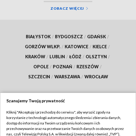
ZOBACZ WIĘCEJ
BIAŁYSTOK
/
BYDGOSZCZ
/
GDAŃSK
/
GORZÓW WLKP.
/
KATOWICE
/
KIELCE
/
KRAKÓW
/
LUBLIN
/
ŁÓDŹ
/
OLSZTYN
/
OPOLE
/
POZNAŃ
/
RZESZÓW
/
SZCZECIN
/
WARSZAWA
/
WROCŁAW
Szanujemy Twoją prywatność
Dołącz do nas:
Kliknij "Akceptuję i przechodzę do serwisu", aby wyrazić zgody na
korzystanie z technologii automatycznego śledzenia i zbierania danych,
TVP
dostęp do informacji na Twoim urządzeniu końcowym i ich
Abonament TVP
przechowywanie oraz na przetwarzanie Twoich danych osobowych przez
Regulamin TVP
nas, czyli Telewizję Polską S.A. w likwidacji (zwaną dalej również „TVP”),