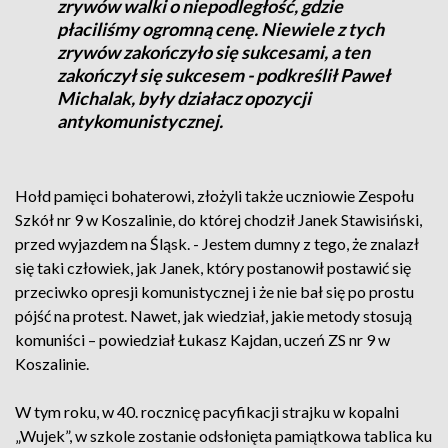
zrywów walki o niepodległość, gdzie
płaciliśmy ogromną cenę. Niewiele z tych
zrywów zakończyło się sukcesami, a ten
zakończył się sukcesem - podkreślił Paweł
Michalak, były działacz opozycji
antykomunistycznej.
Hołd pamięci bohaterowi, złożyli także uczniowie Zespołu
Szkół nr 9 w Koszalinie, do której chodził Janek Stawisiński,
przed wyjazdem na Śląsk. - Jestem dumny z tego, że znalazł
się taki człowiek, jak Janek, który postanowił postawić się
przeciwko opresji komunistycznej i że nie bał się po prostu
pójść na protest. Nawet, jak wiedział, jakie metody stosują
komuniści – powiedział Łukasz Kajdan, uczeń ZS nr 9 w
Koszalinie.
W tym roku, w 40. rocznicę pacyfikacji strajku w kopalni
„Wujek”, w szkole zostanie odsłonięta pamiątkowa tablica ku