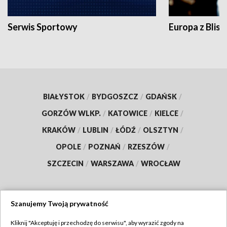
Serwis Sportowy
Europa z Blisk
BIAŁYSTOK
/
BYDGOSZCZ
/
GDAŃSK
/
GORZÓW WLKP.
/
KATOWICE
/
KIELCE
/
KRAKÓW
/
LUBLIN
/
ŁÓDŹ
/
OLSZTYN
/
OPOLE
/
POZNAŃ
/
RZESZÓW
/
SZCZECIN
/
WARSZAWA
/
WROCŁAW
Szanujemy Twoją prywatność
Dołącz do nas:
Kliknij "Akceptuję i przechodzę do serwisu", aby wyrazić zgody na