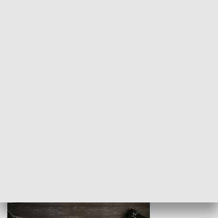
Z indeksem w ręku
Droga po suk
HISTORIA