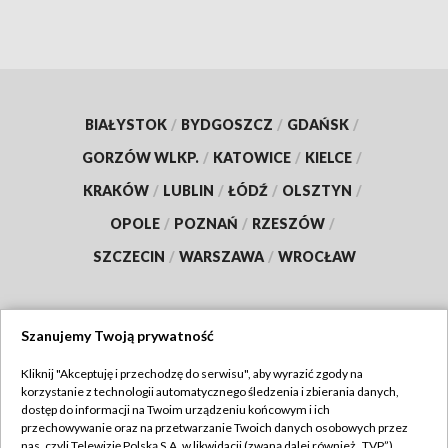
BIAŁYSTOK
/
BYDGOSZCZ
/
GDAŃSK
/
GORZÓW WLKP.
/
KATOWICE
/
KIELCE
/
KRAKÓW
/
LUBLIN
/
ŁÓDŹ
/
OLSZTYN
/
OPOLE
/
POZNAŃ
/
RZESZÓW
/
SZCZECIN
/
WARSZAWA
/
WROCŁAW
Szanujemy Twoją prywatność
Dołącz do nas:
Kliknij "Akceptuję i przechodzę do serwisu", aby wyrazić zgody na
korzystanie z technologii automatycznego śledzenia i zbierania danych,
TVP
dostęp do informacji na Twoim urządzeniu końcowym i ich
Abonament TVP
przechowywanie oraz na przetwarzanie Twoich danych osobowych przez
Regulamin TVP
nas, czyli Telewizję Polską S.A. w likwidacji (zwaną dalej również „TVP”),