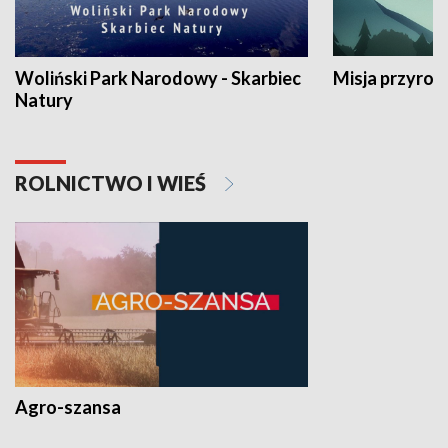
Woliński Park Narodowy - Skarbiec
Misja przyrod
Natury
ROLNICTWO I WIEŚ
Agro-szansa