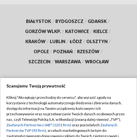
BIAŁYSTOK
/
BYDGOSZCZ
/
GDAŃSK
/
GORZÓW WLKP.
/
KATOWICE
/
KIELCE
/
KRAKÓW
/
LUBLIN
/
ŁÓDŹ
/
OLSZTYN
/
OPOLE
/
POZNAŃ
/
RZESZÓW
/
SZCZECIN
/
WARSZAWA
/
WROCŁAW
Szanujemy Twoją prywatność
Dołącz do nas:
Kliknij "Akceptuję i przechodzę do serwisu", aby wyrazić zgody na
korzystanie z technologii automatycznego śledzenia i zbierania danych,
TVP
dostęp do informacji na Twoim urządzeniu końcowym i ich
Abonament TVP
przechowywanie oraz na przetwarzanie Twoich danych osobowych przez
Regulamin TVP
nas, czyli Telewizję Polską S.A. w likwidacji (zwaną dalej również „TVP”),
Emisja w TVP
Polityka prywatności
Zaufanych Partnerów z IAB* (1201 firm)
oraz pozostałych
Zaufanych
Partnerów TVP (93 firm)
, w celach marketingowych (w tym do
Centrum informacji TVP
Moje zgody
zautomatyzowanego dopasowania reklam do Twoich zainteresowań i