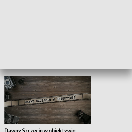
Z indeksem w ręku
Droga po suk
HISTORIA
Dawny Szczecin w obiektywie