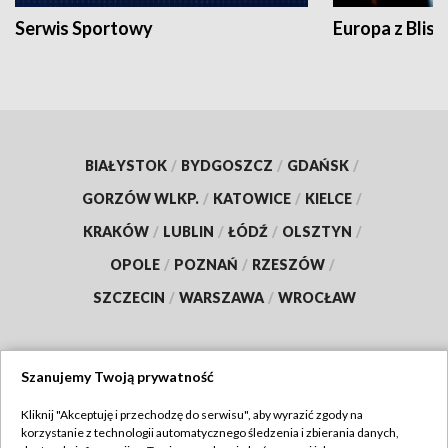
Serwis Sportowy
Europa z Blisk
BIAŁYSTOK
/
BYDGOSZCZ
/
GDAŃSK
/
GORZÓW WLKP.
/
KATOWICE
/
KIELCE
/
KRAKÓW
/
LUBLIN
/
ŁÓDŹ
/
OLSZTYN
/
OPOLE
/
POZNAŃ
/
RZESZÓW
/
SZCZECIN
/
WARSZAWA
/
WROCŁAW
Szanujemy Twoją prywatność
Dołącz do nas:
Kliknij "Akceptuję i przechodzę do serwisu", aby wyrazić zgody na
korzystanie z technologii automatycznego śledzenia i zbierania danych,
TVP