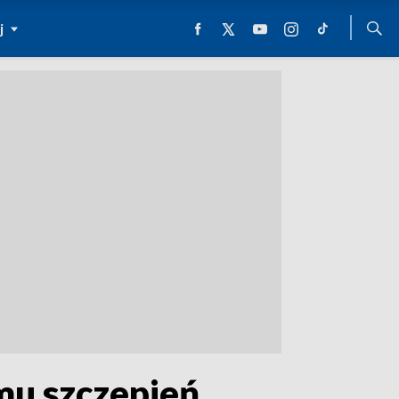
j
mu szczepień