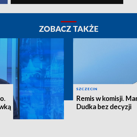
ZOBACZ TAKŻE
SZCZECIN
o.
Remis w komisji. M
ewką
Dudka bez decyzji