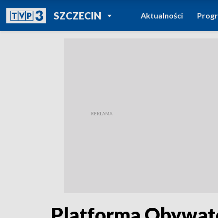
POWRÓT DO
SZCZECIN
Aktualności
Prog
TVP REGIONY
Platforma Obywate