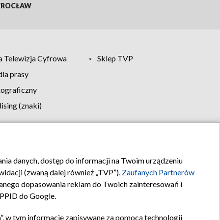
ROCŁAW
 Telewizja Cyfrowa
Sklep TVP
la prasy
tograficzny
sing (znaki)
klamy
Kontakt
rania danych, dostęp do informacji na Twoim urządzeniu
idacji (zwaną dalej również „TVP”),
Zaufanych Partnerów
anego dopasowania reklam do Twoich zainteresowań i
a PPID do Google.
”, w tym informacje zapisywane za pomocą technologii