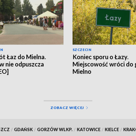
IN
SZCZECIN
t Łaz do Mielna.
Koniec sporu o Łazy.
w nie odpuszcza
Miejscowość wróci do
EO]
Mielno
ZOBACZ WIĘCEJ
SZCZ
/
GDAŃSK
/
GORZÓW WLKP.
/
KATOWICE
/
KIELCE
/
KRA