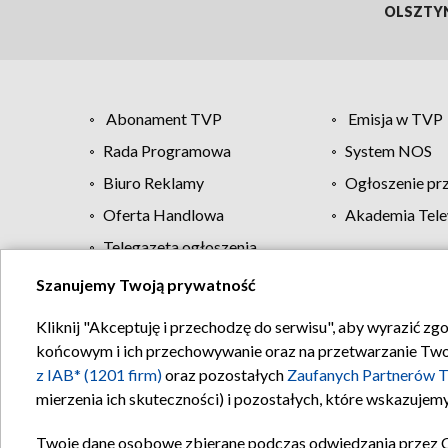
OLSZTY
Abonament TVP
Emisja w TVP
Rada Programowa
System NOS
Biuro Reklamy
Ogłoszenie pr
Oferta Handlowa
Akademia Tele
Telegazeta ogłoszenia
Szanujemy Twoją prywatność
Regulamin TVP
Kliknij "Akceptuję i przechodzę do serwisu", aby wyrazić zg
końcowym i ich przechowywanie oraz na przetwarzanie Twoich
z IAB* (1201 firm)
oraz pozostałych
Zaufanych Partnerów T
mierzenia ich skuteczności) i pozostałych, które wskazujemy
Twoje dane osobowe zbierane podczas odwiedzania przez 