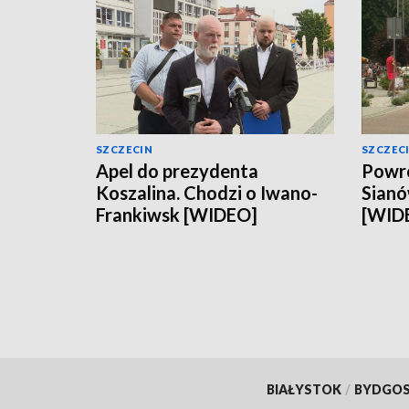
SZCZECIN
SZCZEC
Apel do prezydenta
Powró
Koszalina. Chodzi o Iwano-
Sianó
Frankiwsk [WIDEO]
[WID
BIAŁYSTOK
/
BYDGO