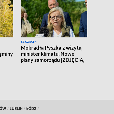
SZCZECIN
Mokradła Pyszka z wizytą
 gminy
minister klimatu. Nowe
plany samorządu [ZDJĘCIA,
WIDEO]
KÓW
/
LUBLIN
/
ŁÓDŹ
/