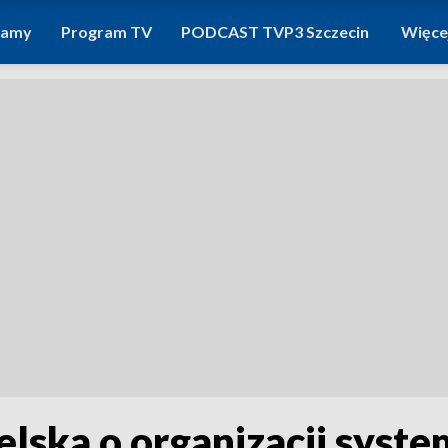
ramy
Program TV
PODCAST TVP3 Szczecin
Więce
lska o organizacji syste