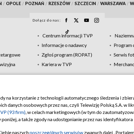
N
/
OPOLE
/
POZNAŃ
/
RZESZÓW
/
SZCZECIN
/
WARSZAWA
/
W
Dołącz do nas:
Centrum informacji TVP
Naziemna
Informacje o nadawcy
Program d
zetargowe
Zgłoś program (ROPAT)
Serwis fo
wizyjna
Kariera w TVP
Merchandi
Polityka prywatności
Moje zgody
Pomoc
Biuro re
ody na korzystanie z technologii automatycznego śledzenia i zbie
 danych osobowych przez nas, czyli Telewizję Polską S.A. w likw
VP (93 firm)
, w celach marketingowych (w tym do zautomatyzow
 poniżej, a także zgody na udostępnianie przez nas identyfikator
Ciebie naszych
poszczególnych serwisów
zwanych dalej „Portalem