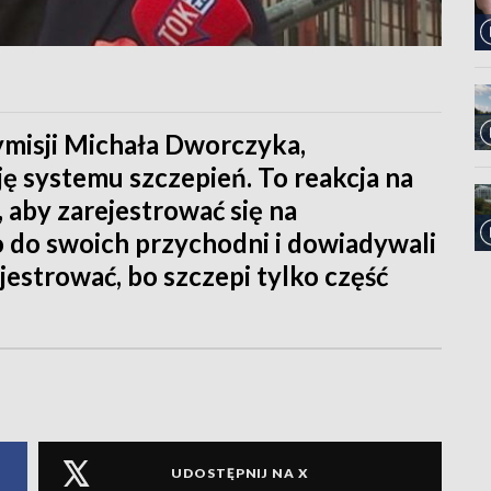
misji Michała Dworczyka,
ę systemu szczepień. To reakcja na
y, aby zarejestrować się na
o do swoich przychodni i dowiadywali
rejestrować, bo szczepi tylko część
UDOSTĘPNIJ NA X