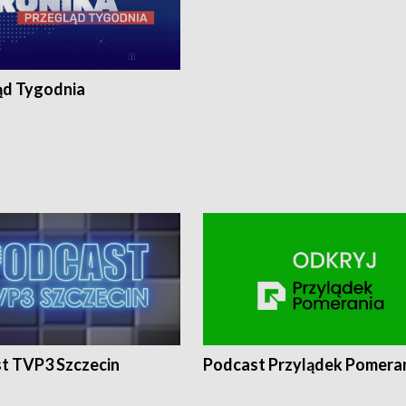
ąd Tygodnia
t TVP3 Szczecin
Podcast Przylądek Pomera