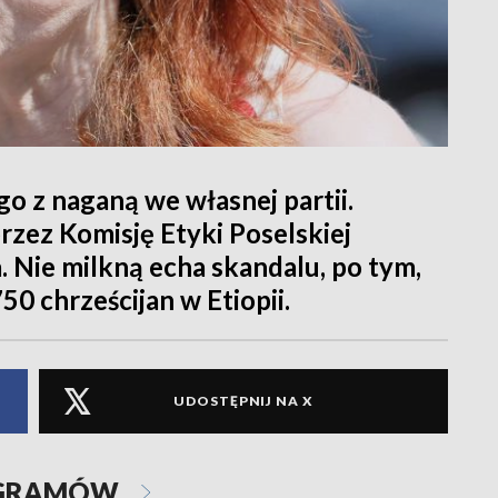
o z naganą we własnej partii.
rzez Komisję Etyki Poselskiej
. Nie milkną echa skandalu, po tym,
50 chrześcijan w Etiopii.
UDOSTĘPNIJ NA X
OGRAMÓW