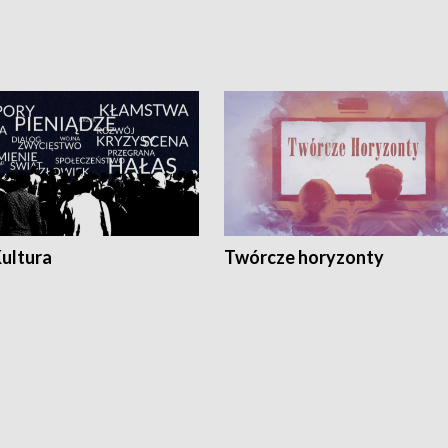
Kultura
Twórcze horyzonty