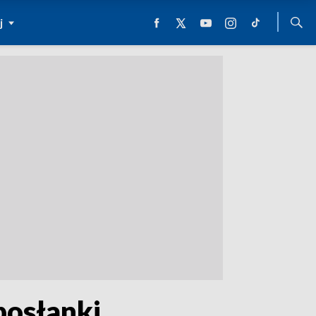
j
posłanki