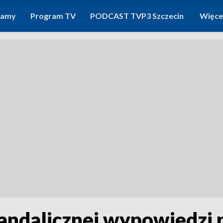
ramy
Program TV
PODCAST TVP3 Szczecin
Więce
kandalicznej wypowiedzi 