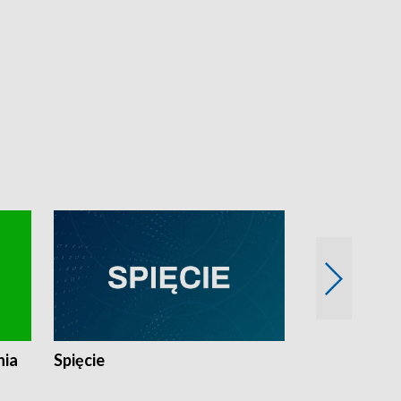
nia
Spięcie
Niedziałkow