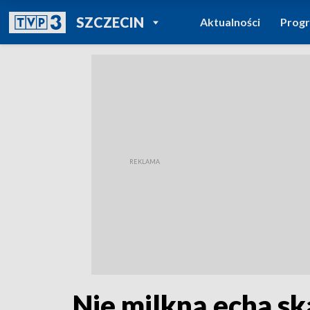
POWRÓT DO
SZCZECIN
Aktualności
Prog
TVP REGIONY
Nie milkną echa s