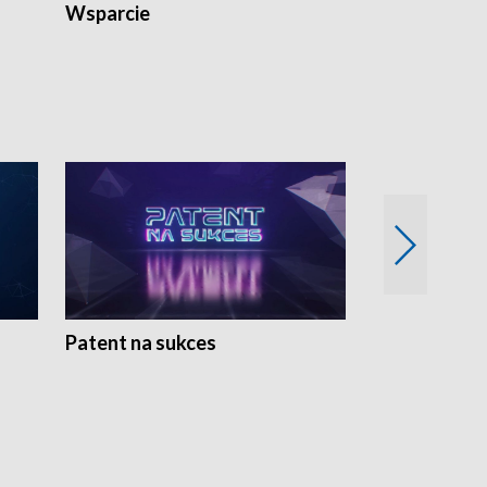
Wsparcie
Patent na sukces
Rolnictwo w 