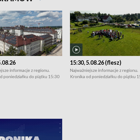
5.08.26
15:30, 5.08.26 (flesz)
jsze informacje z regionu.
Najważniejsze informacje z regionu.
d poniedziałku do piątku 15:30
Kronika od poniedziałku do piątku 1
16:30 (+ rozmowa), 18:30, 21:30.
(flesz), 16:30 (+ rozmowa), 18:30, 21
y i święta 15:30 i 16:30
W weekendy i święta 15:30 i 16:30
8:30 i 21:30. Dziennikarze czekają
(flesz), 18:30 i 21:30. Dziennikarze c
a zgłoszenia: Szczecin - tel. 91-
na Państwa zgłoszenia: Szczecin - te
0, Koszalin - tel. 94-34-50-054,
4 8-10-400, Koszalin - tel. 94-34-50
ronika@tvp.pl.
e-mail: kronika@tvp.pl.