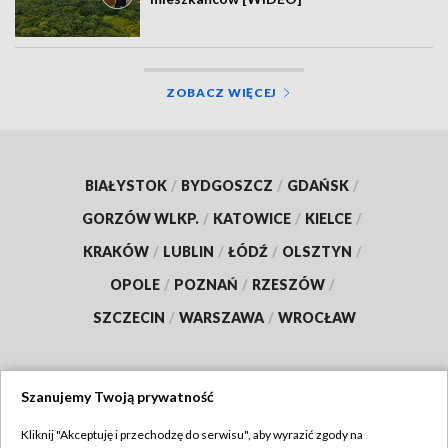
ZOBACZ WIĘCEJ
BIAŁYSTOK
/
BYDGOSZCZ
/
GDAŃSK
/
GORZÓW WLKP.
/
KATOWICE
/
KIELCE
/
KRAKÓW
/
LUBLIN
/
ŁÓDŹ
/
OLSZTYN
/
OPOLE
/
POZNAŃ
/
RZESZÓW
/
SZCZECIN
/
WARSZAWA
/
WROCŁAW
Szanujemy Twoją prywatność
Dołącz do nas:
Kliknij "Akceptuję i przechodzę do serwisu", aby wyrazić zgody na