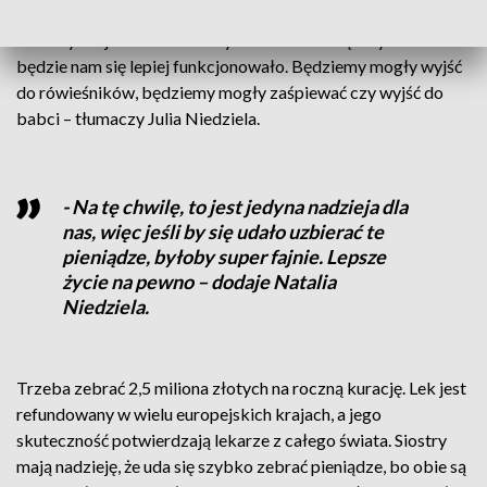
wspomagającym oddychanie. Jedyną nadzieją jest lek, który
niestety nie jest refundowany w Polsce. - Dzięki tym lekom
będzie nam się lepiej funkcjonowało. Będziemy mogły wyjść
do rówieśników, będziemy mogły zaśpiewać czy wyjść do
babci – tłumaczy Julia Niedziela.
- Na tę chwilę, to jest jedyna nadzieja dla
nas, więc jeśli by się udało uzbierać te
pieniądze, byłoby super fajnie. Lepsze
życie na pewno – dodaje Natalia
Niedziela.
Trzeba zebrać 2,5 miliona złotych na roczną kurację. Lek jest
refundowany w wielu europejskich krajach, a jego
skuteczność potwierdzają lekarze z całego świata. Siostry
mają nadzieję, że uda się szybko zebrać pieniądze, bo obie są