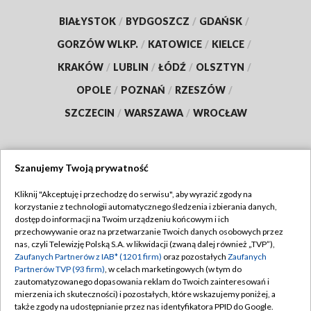
BIAŁYSTOK
/
BYDGOSZCZ
/
GDAŃSK
/
GORZÓW WLKP.
/
KATOWICE
/
KIELCE
/
KRAKÓW
/
LUBLIN
/
ŁÓDŹ
/
OLSZTYN
/
OPOLE
/
POZNAŃ
/
RZESZÓW
/
SZCZECIN
/
WARSZAWA
/
WROCŁAW
Szanujemy Twoją prywatność
Dołącz do nas:
Kliknij "Akceptuję i przechodzę do serwisu", aby wyrazić zgody na
korzystanie z technologii automatycznego śledzenia i zbierania danych,
TVP
dostęp do informacji na Twoim urządzeniu końcowym i ich
Abonament TVP
przechowywanie oraz na przetwarzanie Twoich danych osobowych przez
Regulamin TVP
nas, czyli Telewizję Polską S.A. w likwidacji (zwaną dalej również „TVP”),
Emisja w TVP
Polityka prywatności
Zaufanych Partnerów z IAB* (1201 firm)
oraz pozostałych
Zaufanych
Partnerów TVP (93 firm)
, w celach marketingowych (w tym do
Centrum informacji TVP
Moje zgody
zautomatyzowanego dopasowania reklam do Twoich zainteresowań i
mierzenia ich skuteczności) i pozostałych, które wskazujemy poniżej, a
Naziemna Telewizja Cyfrowa
Pomoc
także zgody na udostępnianie przez nas identyfikatora PPID do Google.