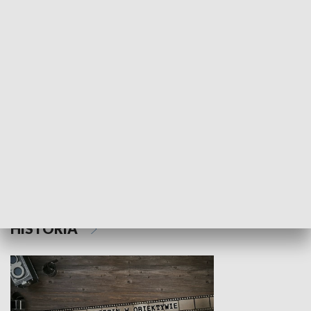
NAUKA I EDUKACJA
Z indeksem w ręku
Droga po suk
HISTORIA