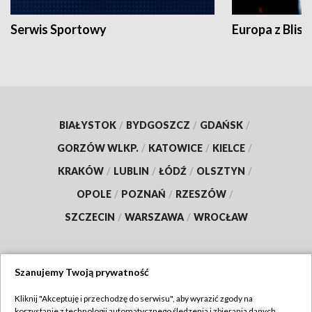
Serwis Sportowy
Europa z Blisk
BIAŁYSTOK
/
BYDGOSZCZ
/
GDAŃSK
/
GORZÓW WLKP.
/
KATOWICE
/
KIELCE
/
KRAKÓW
/
LUBLIN
/
ŁÓDŹ
/
OLSZTYN
/
OPOLE
/
POZNAŃ
/
RZESZÓW
/
SZCZECIN
/
WARSZAWA
/
WROCŁAW
Szanujemy Twoją prywatność
Dołącz do nas:
Kliknij "Akceptuję i przechodzę do serwisu", aby wyrazić zgody na
korzystanie z technologii automatycznego śledzenia i zbierania danych,