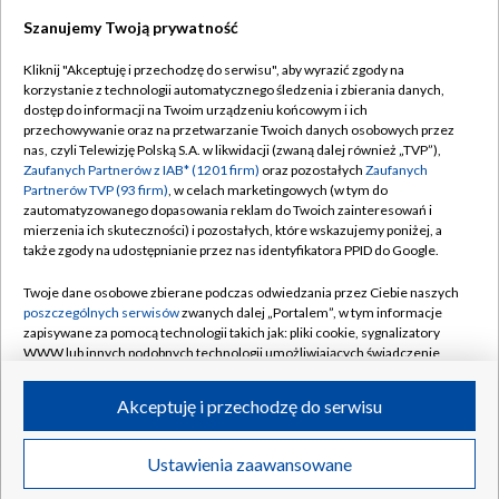
Szanujemy Twoją prywatność
Dołącz do nas:
Kliknij "Akceptuję i przechodzę do serwisu", aby wyrazić zgody na
korzystanie z technologii automatycznego śledzenia i zbierania danych,
TVP
dostęp do informacji na Twoim urządzeniu końcowym i ich
Abonament TVP
przechowywanie oraz na przetwarzanie Twoich danych osobowych przez
Regulamin TVP
nas, czyli Telewizję Polską S.A. w likwidacji (zwaną dalej również „TVP”),
Emisja w TVP
Polityka prywatności
Zaufanych Partnerów z IAB* (1201 firm)
oraz pozostałych
Zaufanych
Partnerów TVP (93 firm)
, w celach marketingowych (w tym do
Centrum informacji TVP
Moje zgody
zautomatyzowanego dopasowania reklam do Twoich zainteresowań i
mierzenia ich skuteczności) i pozostałych, które wskazujemy poniżej, a
Naziemna Telewizja Cyfrowa
Pomoc
także zgody na udostępnianie przez nas identyfikatora PPID do Google.
Sklep TVP
Biuro reklamy
Twoje dane osobowe zbierane podczas odwiedzania przez Ciebie naszych
Rada Programowa
Kontakt
poszczególnych serwisów
zwanych dalej „Portalem”, w tym informacje
zapisywane za pomocą technologii takich jak: pliki cookie, sygnalizatory
System NOS
WWW lub innych podobnych technologii umożliwiających świadczenie
dopasowanych i bezpiecznych usług, personalizację treści oraz reklam,
Informacje o nadawcy
Kanały
udostępnianie funkcji mediów społecznościowych oraz analizowanie
Akceptuję i przechodzę do serwisu
ruchu w Internecie.
Program dla prasy
©2026 Telewizja Polska S.A. w likwidacji
Biuro Reklamy
Twoje dane osobowe zbierane podczas odwiedzania przez Ciebie
Ustawienia zaawansowane
poszczególnych serwisów
na Portalu, takie jak adresy IP, identyfikatory
Ogłoszenie przetargowe
Twoich urządzeń końcowych i identyfikatory plików cookie, informacje o