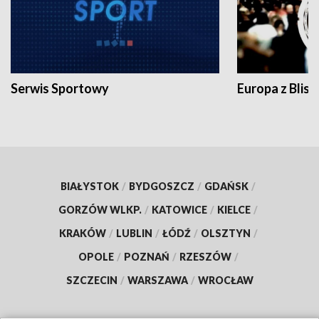
Serwis Sportowy
Europa z Blisk
BIAŁYSTOK
/
BYDGOSZCZ
/
GDAŃSK
/
GORZÓW WLKP.
/
KATOWICE
/
KIELCE
/
KRAKÓW
/
LUBLIN
/
ŁÓDŹ
/
OLSZTYN
/
OPOLE
/
POZNAŃ
/
RZESZÓW
/
SZCZECIN
/
WARSZAWA
/
WROCŁAW