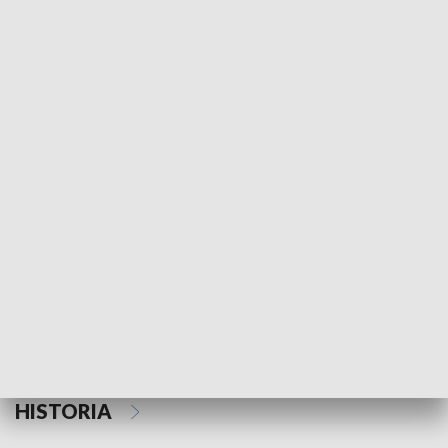
Morski Kompas
Z wiatrem w o
NAUKA I EDUKACJA
Z indeksem w ręku
Droga po suk
HISTORIA