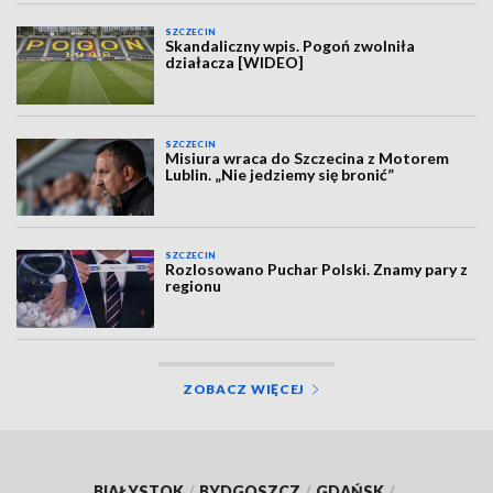
SZCZECIN
Skandaliczny wpis. Pogoń zwolniła
działacza [WIDEO]
SZCZECIN
Misiura wraca do Szczecina z Motorem
Lublin. „Nie jedziemy się bronić”
SZCZECIN
Rozlosowano Puchar Polski. Znamy pary z
regionu
ZOBACZ WIĘCEJ
BIAŁYSTOK
/
BYDGOSZCZ
/
GDAŃSK
/