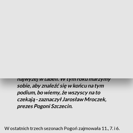
przed sobą codzienne wyzwania - każdy mecz jest dla nas
wyzwaniem. A teraz głównym celem jest rozwój drużyny i
całego klubu - powiedział Kosta Runjaić, trener Pogoni
Szczecin.
Jednak najlepszym dowodem na rozwój klubu i drużyny
byłby właśnie medal, którego nie ma od prawie 20 lat.
- Gramy zawsze o to samo: chcemy być jak
najwyżej w tabeli. W tym roku marzymy
sobie, aby znaleźć się w końcu na tym
podium, bo wiemy, że wszyscy na to
czekają - zaznaczył Jarosław Mroczek,
prezes Pogoni Szczecin.
W ostatnich trzech sezonach Pogoń zajmowała 11., 7. i 6.