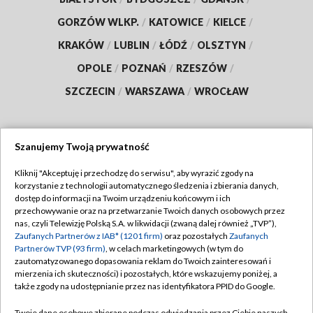
GORZÓW WLKP.
/
KATOWICE
/
KIELCE
/
KRAKÓW
/
LUBLIN
/
ŁÓDŹ
/
OLSZTYN
/
OPOLE
/
POZNAŃ
/
RZESZÓW
/
SZCZECIN
/
WARSZAWA
/
WROCŁAW
Szanujemy Twoją prywatność
Dołącz do nas:
Kliknij "Akceptuję i przechodzę do serwisu", aby wyrazić zgody na
korzystanie z technologii automatycznego śledzenia i zbierania danych,
TVP
dostęp do informacji na Twoim urządzeniu końcowym i ich
Abonament TVP
przechowywanie oraz na przetwarzanie Twoich danych osobowych przez
Regulamin TVP
nas, czyli Telewizję Polską S.A. w likwidacji (zwaną dalej również „TVP”),
Emisja w TVP
Polityka prywatności
Zaufanych Partnerów z IAB* (1201 firm)
oraz pozostałych
Zaufanych
Partnerów TVP (93 firm)
, w celach marketingowych (w tym do
Centrum informacji TVP
Moje zgody
zautomatyzowanego dopasowania reklam do Twoich zainteresowań i
mierzenia ich skuteczności) i pozostałych, które wskazujemy poniżej, a
Naziemna Telewizja Cyfrowa
Pomoc
także zgody na udostępnianie przez nas identyfikatora PPID do Google.
Sklep TVP
Biuro reklamy
Twoje dane osobowe zbierane podczas odwiedzania przez Ciebie naszych