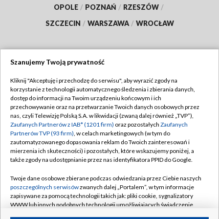
OPOLE
/
POZNAŃ
/
RZESZÓW
/
SZCZECIN
/
WARSZAWA
/
WROCŁAW
Szanujemy Twoją prywatność
Dołącz do nas:
Kliknij "Akceptuję i przechodzę do serwisu", aby wyrazić zgody na
korzystanie z technologii automatycznego śledzenia i zbierania danych,
TVP
dostęp do informacji na Twoim urządzeniu końcowym i ich
Abonament TVP
przechowywanie oraz na przetwarzanie Twoich danych osobowych przez
Regulamin TVP
nas, czyli Telewizję Polską S.A. w likwidacji (zwaną dalej również „TVP”),
Emisja w TVP
Polityka prywatności
Zaufanych Partnerów z IAB* (1201 firm)
oraz pozostałych
Zaufanych
Partnerów TVP (93 firm)
, w celach marketingowych (w tym do
Centrum informacji TVP
Moje zgody
zautomatyzowanego dopasowania reklam do Twoich zainteresowań i
mierzenia ich skuteczności) i pozostałych, które wskazujemy poniżej, a
Naziemna Telewizja Cyfrowa
Pomoc
także zgody na udostępnianie przez nas identyfikatora PPID do Google.
Sklep TVP
Biuro reklamy
Twoje dane osobowe zbierane podczas odwiedzania przez Ciebie naszych
Rada Programowa
Kontakt
poszczególnych serwisów
zwanych dalej „Portalem”, w tym informacje
zapisywane za pomocą technologii takich jak: pliki cookie, sygnalizatory
System NOS
WWW lub innych podobnych technologii umożliwiających świadczenie
dopasowanych i bezpiecznych usług, personalizację treści oraz reklam,
Informacje o nadawcy
Kanały