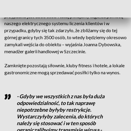
W sklepach będzie obowiązywać limit klientów. - W naszym
przypadku jest 3800 osób i tutaj pilnujemy tego, za pomocą
naszego elektrycznego systemu liczenia klientów i w
przypadku, gdyby się tak zdarzyło, że zbliżamy się do tej
górnej granicy tych 3500 osób, to wtedy będziemy okresowo
zamykali wejścia do obiektu – wyjaśnia Joanna Dybowska,
menadżer galerii handlowej w Szczecinie.
Zamknięte pozostają siłownie, kluby fitness i hotele, a lokale
gastronomiczne mogą sprzedawać posiłki tylko na wynos.
- Gdyby we wszystkich z nas była duża
odpowiedzialność, to tak naprawę
niepotrzebne byłyby restrykcje.
Wystarczyłyby zalecenia, do których
należy się stosować i w ten sposób
ograniczalibyśmy transmisje wirusa -