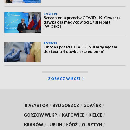
SZCZECIN
Szczepienia przeciw COVID-19. Czwarta
dawka dla medyków od 17 sierpnia
[WIDEO]
SZCZECIN
Obrona przed COVID-19. Kiedy będzie
dostępna 4 dawka szczepionki?
ZOBACZ WIĘCEJ
BIAŁYSTOK
/
BYDGOSZCZ
/
GDAŃSK
/
GORZÓW WLKP.
/
KATOWICE
/
KIELCE
/
KRAKÓW
/
LUBLIN
/
ŁÓDŹ
/
OLSZTYN
/