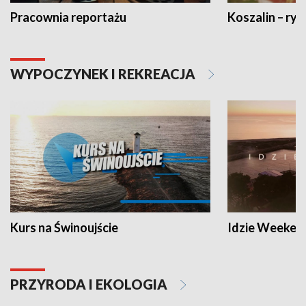
Pracownia reportażu
Koszalin – ryt
WYPOCZYNEK I REKREACJA
Kurs na Świnoujście
Idzie Weeken
PRZYRODA I EKOLOGIA