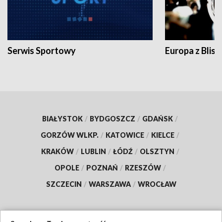
Serwis Sportowy
Europa z Blisk
BIAŁYSTOK
/
BYDGOSZCZ
/
GDAŃSK
/
GORZÓW WLKP.
/
KATOWICE
/
KIELCE
/
KRAKÓW
/
LUBLIN
/
ŁÓDŹ
/
OLSZTYN
/
OPOLE
/
POZNAŃ
/
RZESZÓW
/
SZCZECIN
/
WARSZAWA
/
WROCŁAW