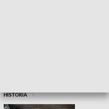
NAUKA I EDUKACJA
Z indeksem w ręku
Droga po suk
HISTORIA