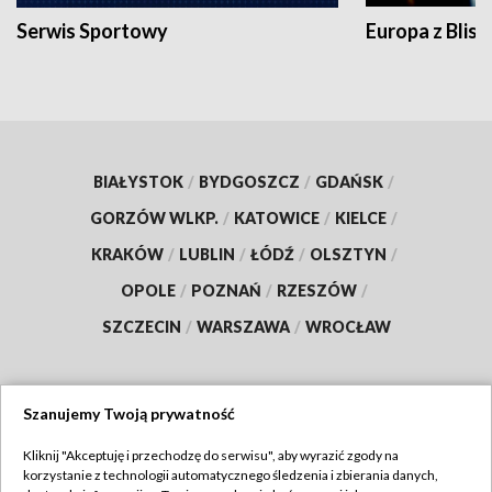
Serwis Sportowy
Europa z Blisk
BIAŁYSTOK
/
BYDGOSZCZ
/
GDAŃSK
/
GORZÓW WLKP.
/
KATOWICE
/
KIELCE
/
KRAKÓW
/
LUBLIN
/
ŁÓDŹ
/
OLSZTYN
/
OPOLE
/
POZNAŃ
/
RZESZÓW
/
SZCZECIN
/
WARSZAWA
/
WROCŁAW
Szanujemy Twoją prywatność
Dołącz do nas:
Kliknij "Akceptuję i przechodzę do serwisu", aby wyrazić zgody na
korzystanie z technologii automatycznego śledzenia i zbierania danych,
TVP