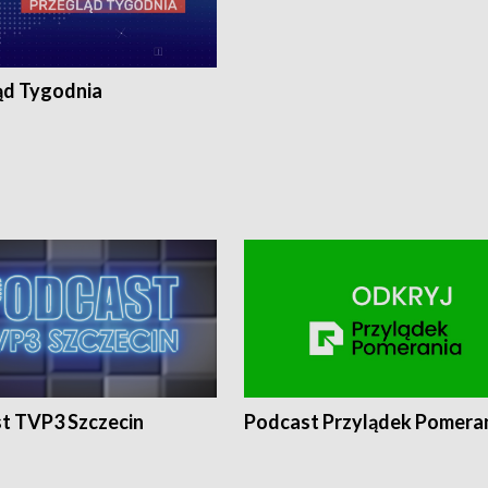
ąd Tygodnia
t TVP3 Szczecin
Podcast Przylądek Pomera