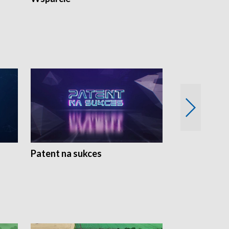
Patent na sukces
Rolnictwo w 