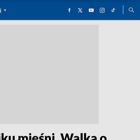
j
iku mięśni. Walka o