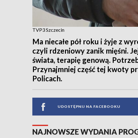
TVP3 Szczecin
Ma niecałe pół roku i żyje z wy
czyli rdzeniowy zanik mięśni. Je
świata, terapię genową. Potrze
Przynajmniej część tej kwoty 
Policach.
UDOSTĘPNIJ NA FACEBOOKU
NAJNOWSZE WYDANIA PR