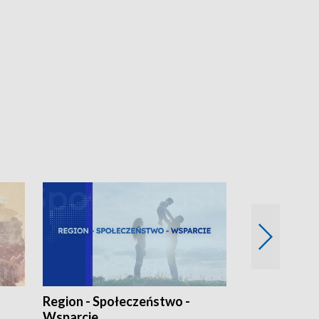
Region - Społeczeństwo -
Bez Barier
Wsparcie