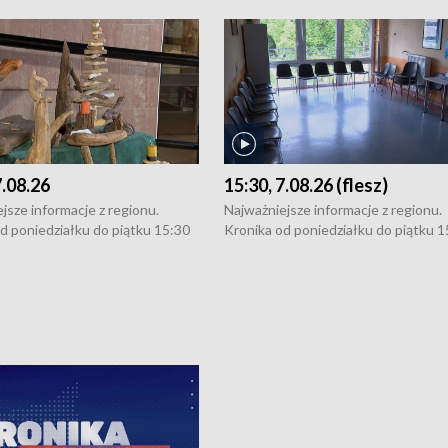
7.08.26
15:30, 7.08.26 (flesz)
jsze informacje z regionu.
Najważniejsze informacje z regionu.
d poniedziałku do piątku 15:30
Kronika od poniedziałku do piątku 1
16:30 (+ rozmowa), 18:30, 21:30.
(flesz), 16:30 (+ rozmowa), 18:30, 21
y i święta 15:30 i 16:30
W weekendy i święta 15:30 i 16:30
8:30 i 21:30. Dziennikarze czekają
(flesz), 18:30 i 21:30. Dziennikarze c
a zgłoszenia: Szczecin - tel. 91-
na Państwa zgłoszenia: Szczecin - te
0, Koszalin - tel. 94-34-50-054,
4 8-10-400, Koszalin - tel. 94-34-50
ronika@tvp.pl.
e-mail: kronika@tvp.pl.