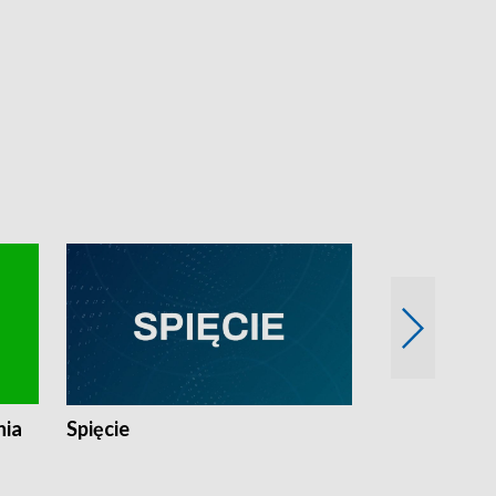
nia
Spięcie
Niedziałkow