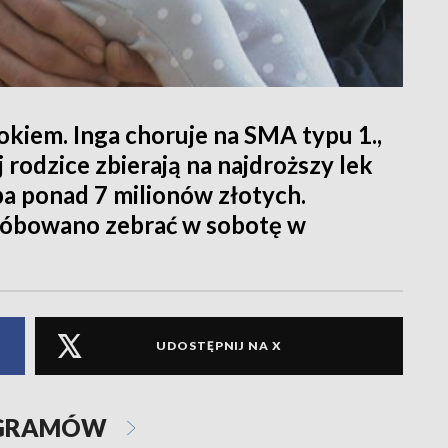
rokiem. Inga choruje na SMA typu 1.,
j rodzice zbierają na najdroższy lek
ba ponad 7 milionów złotych.
próbowano zebrać w sobotę w
UDOSTĘPNIJ NA X
OGRAMÓW