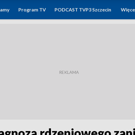
ramy
Program TV
PODCAST TVP3 Szczecin
Więce
iagnozą rdzeniowego zan