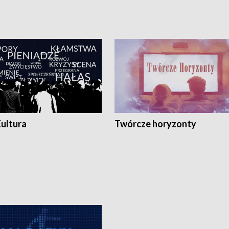
Kultura
Twórcze horyzonty