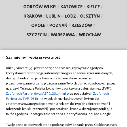
GORZÓW WLKP.
/
KATOWICE
/
KIELCE
/
KRAKÓW
/
LUBLIN
/
ŁÓDŹ
/
OLSZTYN
/
OPOLE
/
POZNAŃ
/
RZESZÓW
/
SZCZECIN
/
WARSZAWA
/
WROCŁAW
Szanujemy Twoją prywatność
Dołącz do nas:
Kliknij "Akceptuję i przechodzę do serwisu", aby wyrazić zgody na
korzystanie z technologii automatycznego śledzenia i zbierania danych,
TVP
dostęp do informacji na Twoim urządzeniu końcowym i ich
Abonament TVP
przechowywanie oraz na przetwarzanie Twoich danych osobowych przez
Regulamin TVP
nas, czyli Telewizję Polską S.A. w likwidacji (zwaną dalej również „TVP”),
Emisja w TVP
Polityka prywatności
Zaufanych Partnerów z IAB* (1201 firm)
oraz pozostałych
Zaufanych
Partnerów TVP (93 firm)
, w celach marketingowych (w tym do
Centrum informacji TVP
Moje zgody
zautomatyzowanego dopasowania reklam do Twoich zainteresowań i
mierzenia ich skuteczności) i pozostałych, które wskazujemy poniżej, a
Naziemna Telewizja Cyfrowa
Pomoc
także zgody na udostępnianie przez nas identyfikatora PPID do Google.
Sklep TVP
Biuro reklamy
Twoje dane osobowe zbierane podczas odwiedzania przez Ciebie naszych