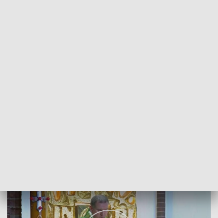
POWRÓT DO
SZCZECIN
TVP REGIONY
Msza Święta na antenie TVP3 Szczecin
2021-01-31
MJ