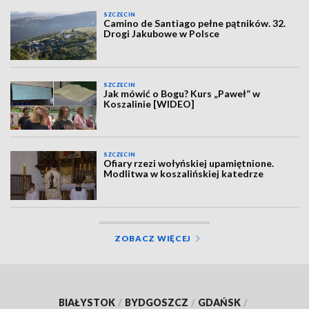
SZCZECIN
Camino de Santiago pełne pątników. 32.
Drogi Jakubowe w Polsce
SZCZECIN
Jak mówić o Bogu? Kurs „Paweł” w
Koszalinie [WIDEO]
SZCZECIN
Ofiary rzezi wołyńskiej upamiętnione.
Modlitwa w koszalińskiej katedrze
ZOBACZ WIĘCEJ
BIAŁYSTOK
/
BYDGOSZCZ
/
GDAŃSK
/