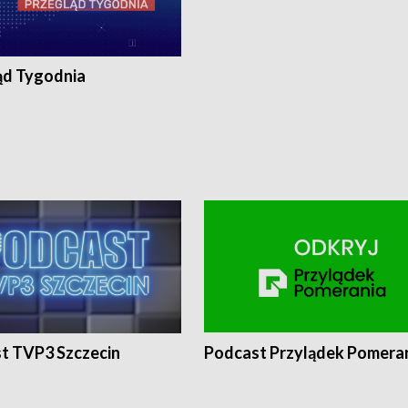
ąd Tygodnia
t TVP3 Szczecin
Podcast Przylądek Pomera