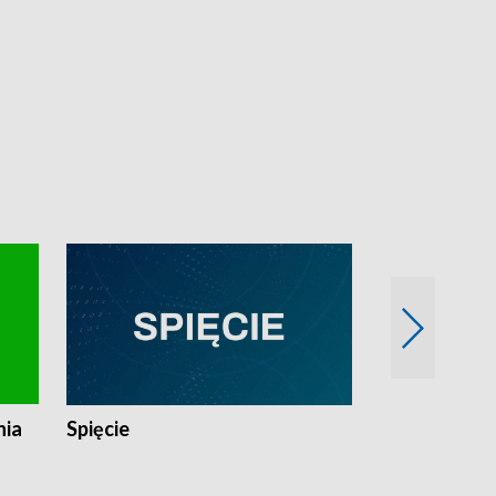
nia
Spięcie
Niedziałkow