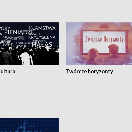
Kultura
Twórcze horyzonty