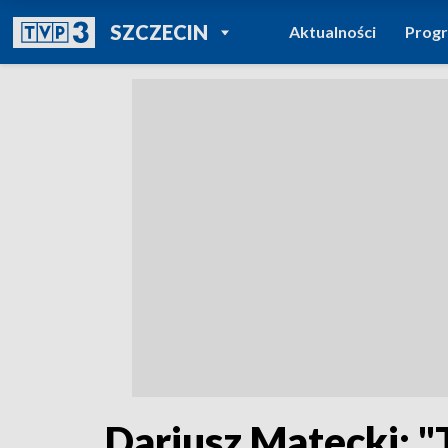
POWRÓT DO
SZCZECIN
Aktualności
Prog
TVP REGIONY
Dariusz Matecki: "T