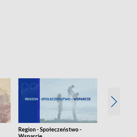
Region - Społeczeństwo -
Bez Barier
Wsparcie