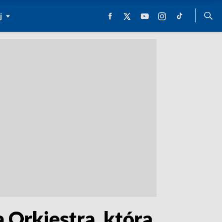
j
a Orkiestra, która