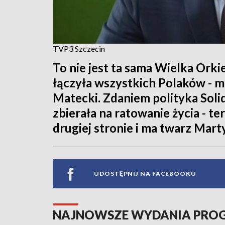
TVP3 Szczecin
To nie jest ta sama Wielka Ork
łączyła wszystkich Polaków - m
Matecki. Zdaniem polityka Solid
zbierała na ratowanie życia - te
drugiej stronie i ma twarz Mart
UDOSTĘPNIJ NA FACEBOOKU
NAJNOWSZE WYDANIA PR