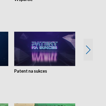
Patent na sukces
Rolnictwo w 