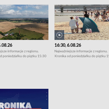
5.08.26
16:30, 6.08.26
jsze informacje z regionu.
Najważniejsze informacje z regionu.
d poniedziałku do piątku 15:30
Kronika od poniedziałku do piątku 1
16:30 (+ rozmowa), 18:30, 21:30.
(flesz), 16:30 (+ rozmowa), 18:30, 21
y i święta 15:30 i 16:30
W weekendy i święta 15:30 i 16:30
8:30 i 21:30. Dziennikarze czekają
(flesz), 18:30 i 21:30. Dziennikarze c
a zgłoszenia: Szczecin - tel. 91-
na Państwa zgłoszenia: Szczecin - te
0, Koszalin - tel. 94-34-50-054,
4 8-10-400, Koszalin - tel. 94-34-50
ronika@tvp.pl.
e-mail: kronika@tvp.pl.