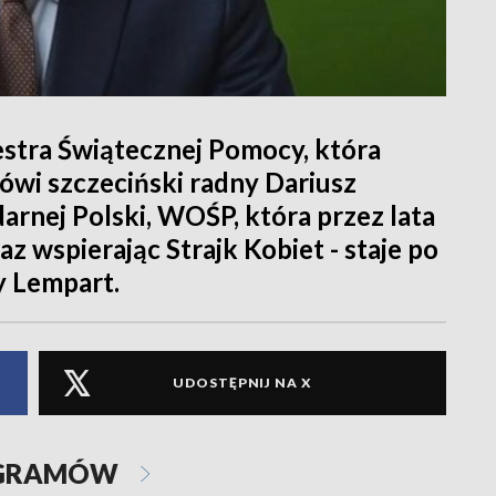
iestra Świątecznej Pomocy, która
ówi szczeciński radny Dariusz
arnej Polski, WOŚP, która przez lata
raz wspierając Strajk Kobiet - staje po
y Lempart.
UDOSTĘPNIJ NA X
OGRAMÓW