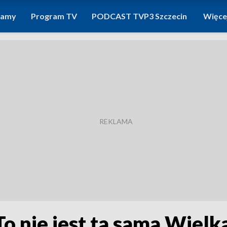
ramy
Program TV
PODCAST TVP3 Szczecin
Więce
o nie jest ta sama Wielk