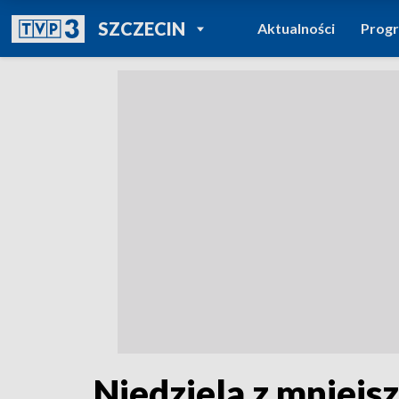
POWRÓT DO
SZCZECIN
Aktualności
Prog
TVP REGIONY
Niedziela z mniejs