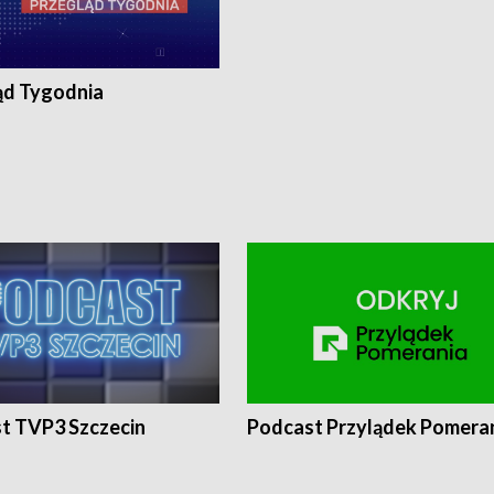
ąd Tygodnia
t TVP3 Szczecin
Podcast Przylądek Pomera