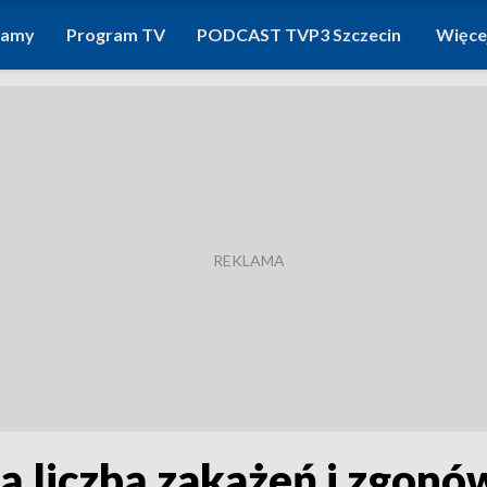
ramy
Program TV
PODCAST TVP3 Szczecin
Więce
zą liczbą zakażeń i zgonó