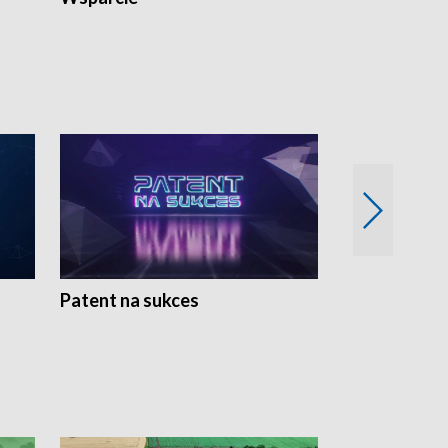
Patent na sukces
Rolnictwo w 