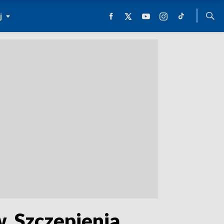
j
w. Szczepienia