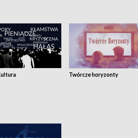
Kultura
Twórcze horyzonty