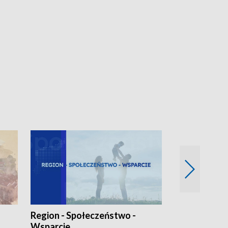
Region - Społeczeństwo -
Bez Barier
Wsparcie