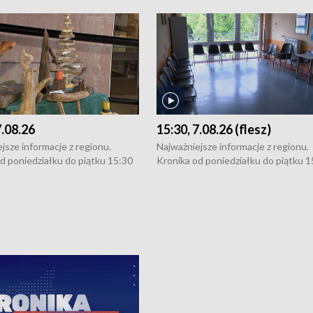
7.08.26
15:30, 7.08.26 (flesz)
jsze informacje z regionu.
Najważniejsze informacje z regionu.
d poniedziałku do piątku 15:30
Kronika od poniedziałku do piątku 1
16:30 (+ rozmowa), 18:30, 21:30.
(flesz), 16:30 (+ rozmowa), 18:30, 21
y i święta 15:30 i 16:30
W weekendy i święta 15:30 i 16:30
8:30 i 21:30. Dziennikarze czekają
(flesz), 18:30 i 21:30. Dziennikarze c
a zgłoszenia: Szczecin - tel. 91-
na Państwa zgłoszenia: Szczecin - te
0, Koszalin - tel. 94-34-50-054,
4 8-10-400, Koszalin - tel. 94-34-50
ronika@tvp.pl.
e-mail: kronika@tvp.pl.