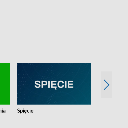
nia
Spięcie
Niedziałkow