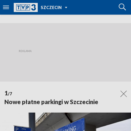
POWRÓT DO
SZCZECIN
TVP REGIONY
1
/7
Nowe płatne parkingi w Szczecinie