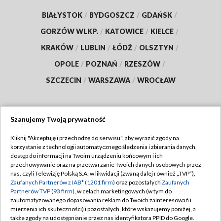
BIAŁYSTOK
/
BYDGOSZCZ
/
GDAŃSK
/
GORZÓW WLKP.
/
KATOWICE
/
KIELCE
/
KRAKÓW
/
LUBLIN
/
ŁÓDŹ
/
OLSZTYN
/
OPOLE
/
POZNAŃ
/
RZESZÓW
/
SZCZECIN
/
WARSZAWA
/
WROCŁAW
Szanujemy Twoją prywatność
Dołącz do nas:
Kliknij "Akceptuję i przechodzę do serwisu", aby wyrazić zgody na
korzystanie z technologii automatycznego śledzenia i zbierania danych,
TVP
dostęp do informacji na Twoim urządzeniu końcowym i ich
Abonament TVP
przechowywanie oraz na przetwarzanie Twoich danych osobowych przez
Regulamin TVP
nas, czyli Telewizję Polską S.A. w likwidacji (zwaną dalej również „TVP”),
Emisja w TVP
Polityka prywatności
Zaufanych Partnerów z IAB* (1201 firm)
oraz pozostałych
Zaufanych
Partnerów TVP (93 firm)
, w celach marketingowych (w tym do
Centrum informacji TVP
Moje zgody
zautomatyzowanego dopasowania reklam do Twoich zainteresowań i
mierzenia ich skuteczności) i pozostałych, które wskazujemy poniżej, a
Naziemna Telewizja Cyfrowa
Pomoc
także zgody na udostępnianie przez nas identyfikatora PPID do Google.