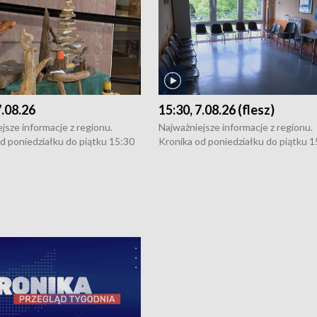
7.08.26
15:30, 7.08.26 (flesz)
jsze informacje z regionu.
Najważniejsze informacje z regionu.
d poniedziałku do piątku 15:30
Kronika od poniedziałku do piątku 1
16:30 (+ rozmowa), 18:30, 21:30.
(flesz), 16:30 (+ rozmowa), 18:30, 21
y i święta 15:30 i 16:30
W weekendy i święta 15:30 i 16:30
8:30 i 21:30. Dziennikarze czekają
(flesz), 18:30 i 21:30. Dziennikarze c
a zgłoszenia: Szczecin - tel. 91-
na Państwa zgłoszenia: Szczecin - te
0, Koszalin - tel. 94-34-50-054,
4 8-10-400, Koszalin - tel. 94-34-50
ronika@tvp.pl.
e-mail: kronika@tvp.pl.