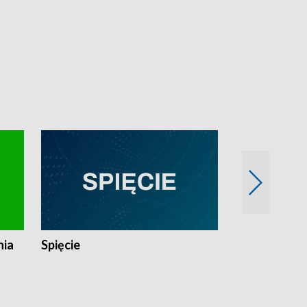
nia
Spięcie
Niedziałkow