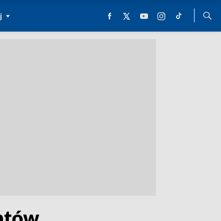
j
entów