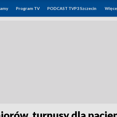
ramy
Program TV
PODCAST TVP3 Szczecin
Więce
niorów, turnusy dla pacj