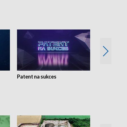
Patent na sukces
Rolnictwo w 