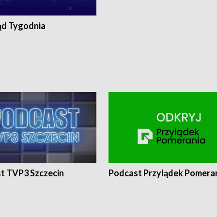
ąd Tygodnia
t TVP3 Szczecin
Podcast Przylądek Pomera