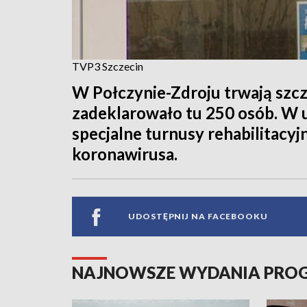
TVP3 Szczecin
W Połczynie-Zdroju trwają szcz
zadeklarowało tu 250 osób. W u
specjalne turnusy rehabilitacyj
koronawirusa.
UDOSTĘPNIJ NA FACEBOOKU
NAJNOWSZE WYDANIA PR