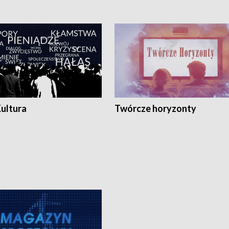
Kultura
Twórcze horyzonty