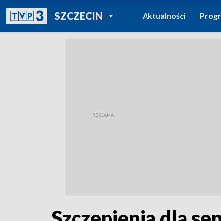
POWRÓT DO
SZCZECIN
Aktualności
Prog
TVP REGIONY
Szczepienia dla se